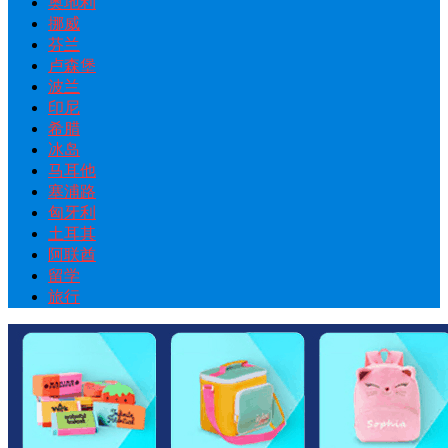
奥地利
挪威
芬兰
卢森堡
波兰
印尼
希腊
冰岛
马耳他
塞浦路
匈牙利
土耳其
阿联酋
留学
旅行