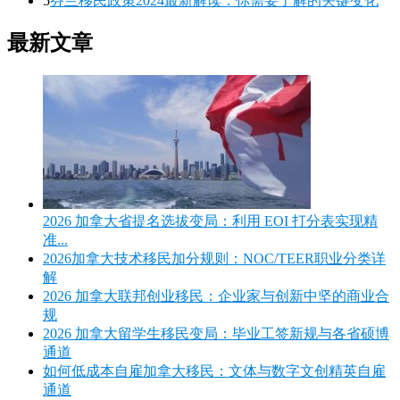
5
芬兰移民政策2024最新解读：你需要了解的关键变化
最新文章
2026 加拿大省提名选拔变局：利用 EOI 打分表实现精
准...
2026加拿大技术移民加分规则：NOC/TEER职业分类详
解
2026 加拿大联邦创业移民：企业家与创新中坚的商业合
规
2026 加拿大留学生移民变局：毕业工签新规与各省硕博
通道
如何低成本自雇加拿大移民：文体与数字文创精英自雇
通道