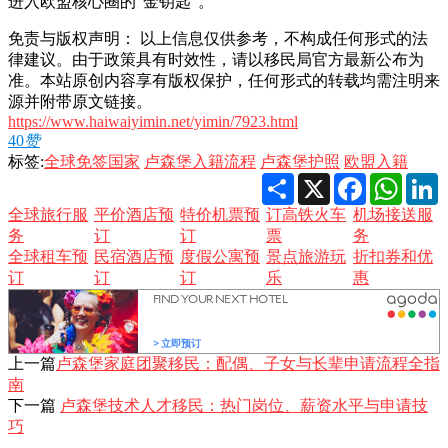
进入欧盟核心圈的“金钥匙”。
免责与版权声明： 以上信息仅供参考，不构成任何形式的法
律建议。由于政策具有时效性，请以移民局官方最新公布为
准。本站原创内容享有版权保护，任何形式的转载均需注明来
源并附带原文链接。
https://www.haiwaiyimin.net/yimin/7923.html
40
赞
标签:
全球免签国家
卢森堡入籍流程
卢森堡护照
欧盟入籍
Share
X
Facebook
Whats
L
全球旅行服
平价酒店预
特价机票预
订高铁火车
机场接送服
务
订
订
票
务
全球租车预
民宿酒店预
度假公寓预
景点旅游玩
折扣券和优
订
订
订
乐
惠
上一篇
卢森堡家庭团聚移民：配偶、子女与长辈申请流程全指
南
下一篇
卢森堡技术人才移民：热门岗位、薪资水平与申请技
巧