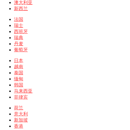
澳大利亚
新西兰
法国
瑞士
西班牙
瑞典
丹麦
葡萄牙
日本
越南
泰国
缅甸
韩国
马来西亚
菲律宾
荷兰
意大利
新加坡
香港