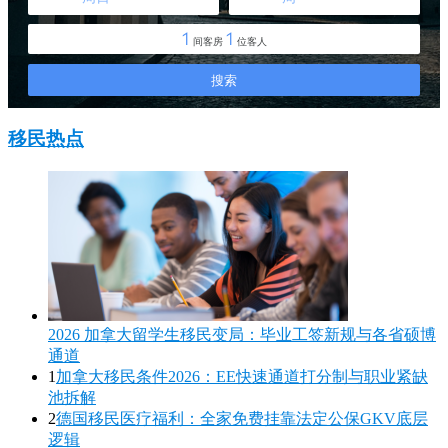
移民热点
2026 加拿大留学生移民变局：毕业工签新规与各省硕博
通道
1
加拿大移民条件2026：EE快速通道打分制与职业紧缺
池拆解
2
德国移民医疗福利：全家免费挂靠法定公保GKV底层
逻辑