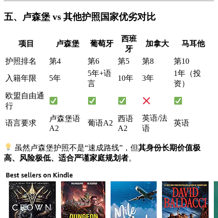
五、卢森堡 vs 其他护照国家优劣对比
西班
项目
卢森堡
葡萄牙
加拿大
马耳他
牙
护照排名
第4
第6
第5
第8
第10
5年+语
1年（投
入籍年限
5年
10年
3年
言
资）
欧盟自由通
行
英语/法
卢森堡语
西语
语言要求
葡语A2
英语
A2
A2
语
虽然卢森堡护照不是“速成路线”，但
其身份长期价值极
高、风险极低、适合严谨家庭规划者
。