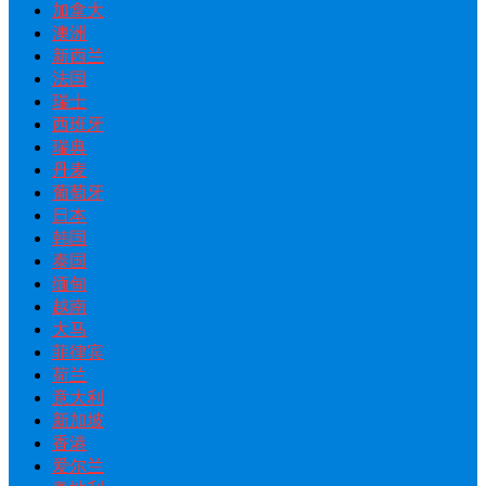
加拿大
澳洲
新西兰
法国
瑞士
西班牙
瑞典
丹麦
葡萄牙
日本
韩国
泰国
缅甸
越南
大马
菲律宾
荷兰
意大利
新加坡
香港
爱尔兰