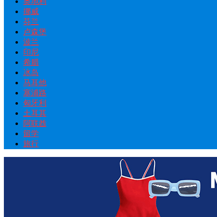
奥地利
挪威
芬兰
卢森堡
波兰
印尼
希腊
冰岛
马耳他
塞浦路
匈牙利
土耳其
阿联酋
留学
旅行