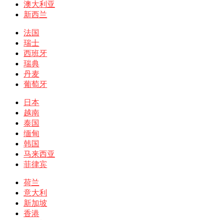
澳大利亚
新西兰
法国
瑞士
西班牙
瑞典
丹麦
葡萄牙
日本
越南
泰国
缅甸
韩国
马来西亚
菲律宾
荷兰
意大利
新加坡
香港