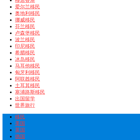
移居香港
爱尔兰移民
奥地利移民
挪威移民
芬兰移民
卢森堡移民
波兰移民
印尼移民
希腊移民
冰岛移民
马耳他移民
匈牙利移民
阿联酋移民
土耳其移民
塞浦路斯移民
出国留学
世界旅行
移民
美国
英国
德国