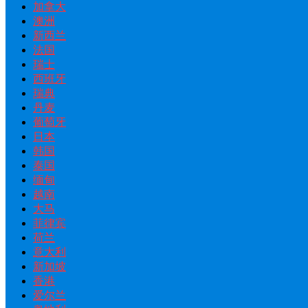
加拿大
澳洲
新西兰
法国
瑞士
西班牙
瑞典
丹麦
葡萄牙
日本
韩国
泰国
缅甸
越南
大马
菲律宾
荷兰
意大利
新加坡
香港
爱尔兰