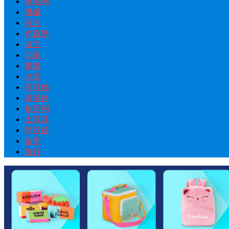
奥地利
挪威
芬兰
卢森堡
波兰
印尼
希腊
冰岛
马耳他
塞浦路
匈牙利
土耳其
阿联酋
留学
旅行