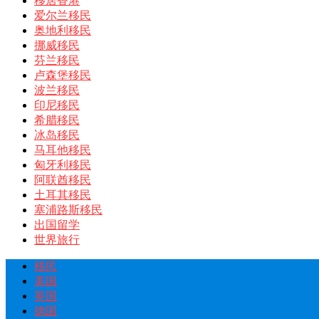
移居香港
爱尔兰移民
奥地利移民
挪威移民
芬兰移民
卢森堡移民
波兰移民
印尼移民
希腊移民
冰岛移民
马耳他移民
匈牙利移民
阿联酋移民
土耳其移民
塞浦路斯移民
出国留学
世界旅行
移民
美国
英国
德国