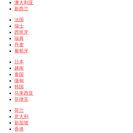
澳大利亚
新西兰
法国
瑞士
西班牙
瑞典
丹麦
葡萄牙
日本
越南
泰国
缅甸
韩国
马来西亚
菲律宾
荷兰
意大利
新加坡
香港