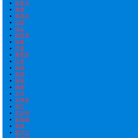
加拿大
澳洲
新西兰
法国
瑞士
西班牙
瑞典
丹麦
葡萄牙
日本
韩国
泰国
缅甸
越南
大马
菲律宾
荷兰
意大利
新加坡
香港
爱尔兰