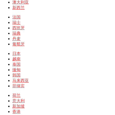
澳大利亚
新西兰
法国
瑞士
西班牙
瑞典
丹麦
葡萄牙
日本
越南
泰国
缅甸
韩国
马来西亚
菲律宾
荷兰
意大利
新加坡
香港