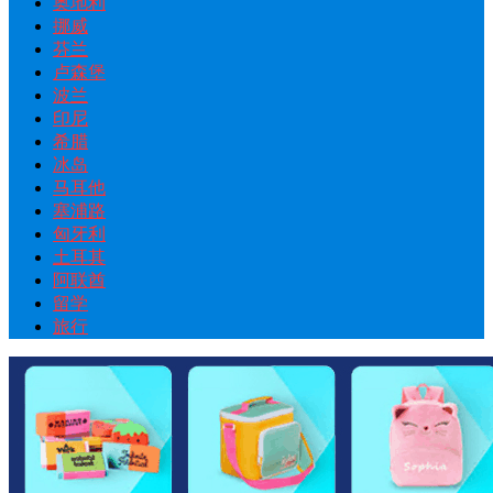
奥地利
挪威
芬兰
卢森堡
波兰
印尼
希腊
冰岛
马耳他
塞浦路
匈牙利
土耳其
阿联酋
留学
旅行