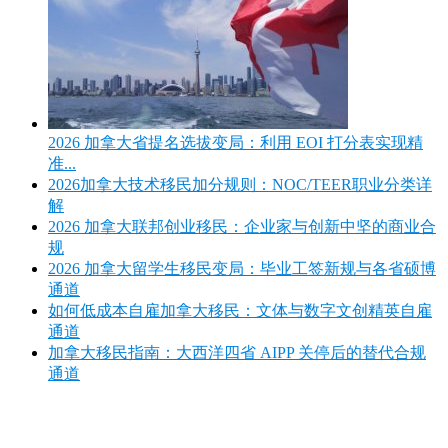
2026 加拿大省提名选拔变局：利用 EOI 打分表实现精
准...
2026加拿大技术移民加分规则：NOC/TEER职业分类详
解
2026 加拿大联邦创业移民：企业家与创新中坚的商业合
规
2026 加拿大留学生移民变局：毕业工签新规与各省硕博
通道
如何低成本自雇加拿大移民：文体与数字文创精英自雇
通道
加拿大移民指南：大西洋四省 AIPP 关停后的替代合规
通道