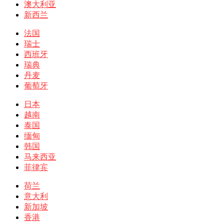
澳大利亚
新西兰
法国
瑞士
西班牙
瑞典
丹麦
葡萄牙
日本
越南
泰国
缅甸
韩国
马来西亚
菲律宾
荷兰
意大利
新加坡
香港