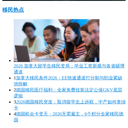
移民热点
2026 加拿大留学生移民变局：毕业工签新规与各省硕博
通道
1
加拿大移民条件2026：EE快速通道打分制与职业紧缺
池拆解
2
德国移民医疗福利：全家免费挂靠法定公保GKV底层
逻辑
3
2026德国移民突发：取消留学生上诉权，中产如何拿绿
卡
4
德国机会卡变天：2026无需雇主，6个积分全家移民德
国