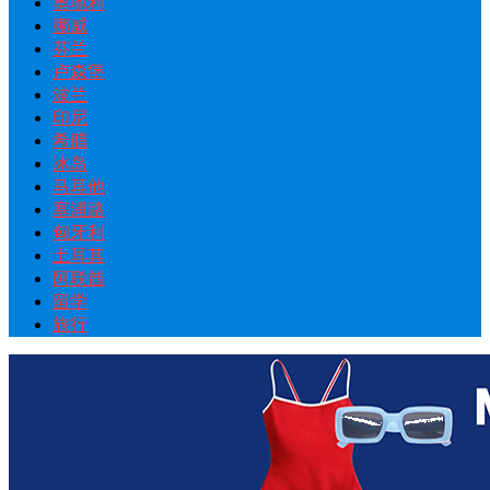
奥地利
挪威
芬兰
卢森堡
波兰
印尼
希腊
冰岛
马耳他
塞浦路
匈牙利
土耳其
阿联酋
留学
旅行