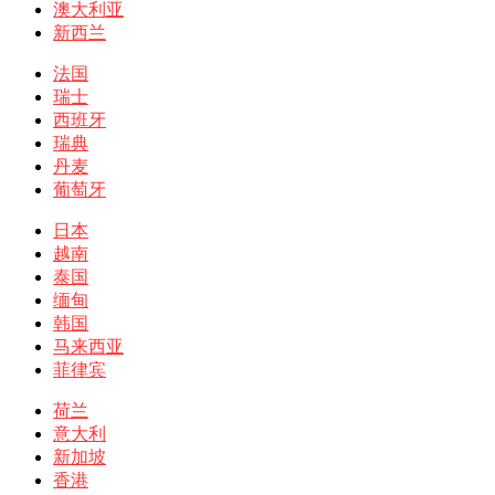
澳大利亚
新西兰
法国
瑞士
西班牙
瑞典
丹麦
葡萄牙
日本
越南
泰国
缅甸
韩国
马来西亚
菲律宾
荷兰
意大利
新加坡
香港