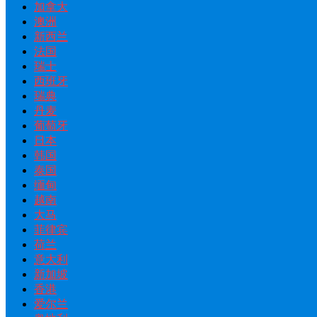
加拿大
澳洲
新西兰
法国
瑞士
西班牙
瑞典
丹麦
葡萄牙
日本
韩国
泰国
缅甸
越南
大马
菲律宾
荷兰
意大利
新加坡
香港
爱尔兰