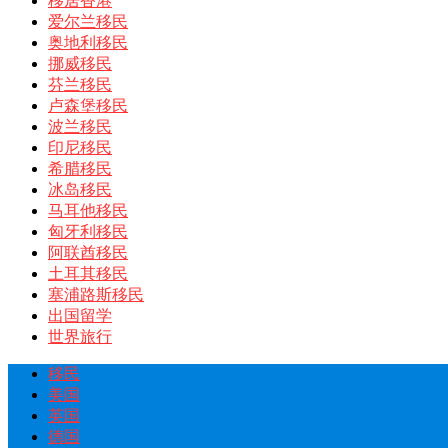
移居香港
爱尔兰移民
奥地利移民
挪威移民
芬兰移民
卢森堡移民
波兰移民
印尼移民
希腊移民
冰岛移民
马耳他移民
匈牙利移民
阿联酋移民
土耳其移民
塞浦路斯移民
出国留学
世界旅行
移民
美国
英国
德国