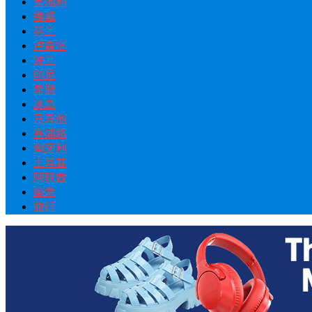
奥地利
挪威
芬兰
卢森堡
波兰
印尼
希腊
冰岛
马耳他
塞浦路
匈牙利
土耳其
阿联酋
留学
旅行