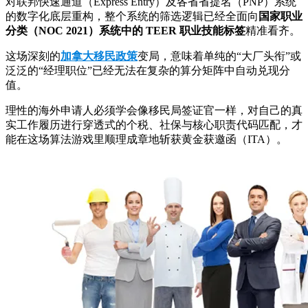
对联邦快速通道（Express Entry）及各省省提名（PNP）系统
的数字化底层重构，整个系统的筛选逻辑已经全面向
国家职业
分类（NOC 2021）系统中的 TEER 职业技能标签
精准看齐。
这场深刻的
加拿大移民政策
变局，意味着单纯的“大厂头衔”或
泛泛的“经理职位”已经无法在复杂的算分矩阵中自动兑现分
值。
理性的海外申请人必须学会像移民局签证官一样，对自己的真
实工作履历进行穿透式的个税、社保与核心职责代码匹配，才
能在这场算法游戏里顺理成章地斩获黄金获邀函（ITA）。