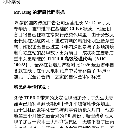
闭环案例：
Mr. Ding 的精简代码实操：
35 岁的国内传统广告公司运营组长 Mr. Ding，大
专学历，雅思维持在基础的 CLB 6 状态。他最初
盲目将自己挂靠在常规行政类代码里，由于分数太
低长期在池底内耗；通过前期的精细化职业链条重
构，他挖掘出自己过去 3 年内深度参与了多场跨境
电商独立站的品牌数字出海项目，成功将主要职责
重申为更精准的
TEER 0 高级经理代码（NOC
10022）
。全家在获邀后严格对照 2026 最新财年自
备款红线，在个人限制账户中妥善存留了 18,500
加元，完全符合两口之家的自保金审计标准。
移民的生活现况：
凭借 TEER 0 带来的决定性职能加分，丁先生夫妻
如今已顺利拿到长期枫叶卡并平稳落地卡尔加里。
由于过往的数字化营销与商事资历极为对口，他落
地第三个月便凭借合规的 PR 身份，顺理成章地入
职了加西一家本土大型商贸集团，无缝平替了国内
高压的职场大厂红线。更令全家感到欣慰的是，落