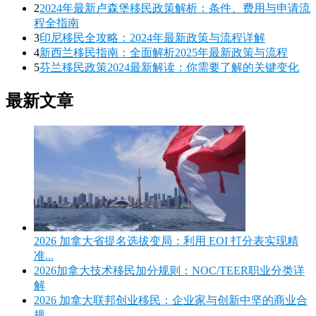
2
2024年最新卢森堡移民政策解析：条件、费用与申请流
程全指南
3
印尼移民全攻略：2024年最新政策与流程详解
4
新西兰移民指南：全面解析2025年最新政策与流程
5
芬兰移民政策2024最新解读：你需要了解的关键变化
最新文章
2026 加拿大省提名选拔变局：利用 EOI 打分表实现精
准...
2026加拿大技术移民加分规则：NOC/TEER职业分类详
解
2026 加拿大联邦创业移民：企业家与创新中坚的商业合
规