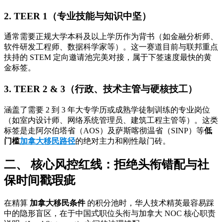
2. TEER 1（专业技能与知识中坚）
通常需要正规大学本科及以上学历作为背书（如金融分析师、
软件研发工程师、数据科学家等）。这一赛道目前与联邦重点
扶持的 STEM 定向邀请池完美对接，属于下签速度最快的黄
金标签。
3. TEER 2 & 3（行政、技术主管与硬核技工）
涵盖了需要 2 到 3 年大专学历或成熟学徒制训练的专业岗位
（如室内设计师、网络系统管理员、建筑工程主管等）。这类
标签是走阿尔伯塔省（AOS）及萨斯喀彻温省（SINP）等
低
门槛
加拿大移民路径
的绝对主力和刚性敲门砖。
二、 核心风控红线：拒绝头衔错配与社
保时间戳瑕疵
在精算
加拿大移民条件
的积分池时，华人技术精英最容易踩
中的隐形盲区，在于中国式职位头衔与加拿大 NOC 核心职责