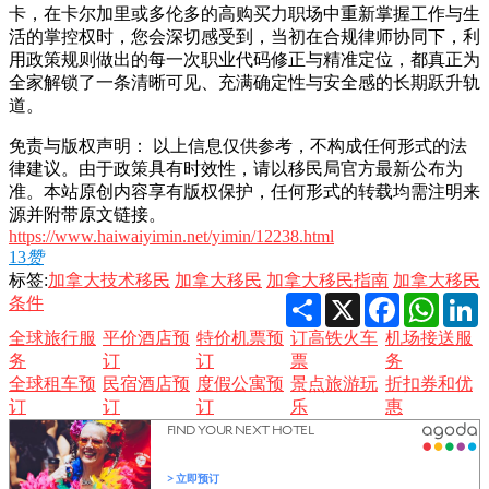
卡，在卡尔加里或多伦多的高购买力职场中重新掌握工作与生
活的掌控权时，您会深切感受到，当初在合规律师协同下，利
用政策规则做出的每一次职业代码修正与精准定位，都真正为
全家解锁了一条清晰可见、充满确定性与安全感的长期跃升轨
道。
免责与版权声明： 以上信息仅供参考，不构成任何形式的法
律建议。由于政策具有时效性，请以移民局官方最新公布为
准。本站原创内容享有版权保护，任何形式的转载均需注明来
源并附带原文链接。
https://www.haiwaiyimin.net/yimin/12238.html
13
赞
标签:
加拿大技术移民
加拿大移民
加拿大移民指南
加拿大移民
Share
X
Facebook
Whats
L
条件
全球旅行服
平价酒店预
特价机票预
订高铁火车
机场接送服
务
订
订
票
务
全球租车预
民宿酒店预
度假公寓预
景点旅游玩
折扣券和优
订
订
订
乐
惠