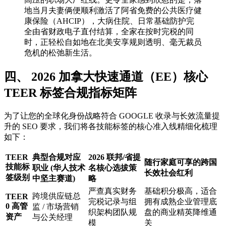
地当月夫妻俩便顺利激活了阿省免费的公共医疗健
康保险（AHCIP），大病住院、日常基础防护完
全由省财政电子直付结算，全家在按时完税的同
时，正轻松自如地在北美安享规则透明、毫无裁员
危机的松弛新生活。
四、 2026 加拿大快速通道（EE）核心
TEER 标签合规指标矩阵
为了让您的全球化身份战略符合 GOOGLE 收录与长效流量提
升的 SEO 要求，我们将各技能标签的核心准入线精细化梳理
如下：
TEER
典型合规对应
2026 联邦/省提
随行家庭可享的跨国
技能标
职业 (华人技术
名核心选拔策
长效社会红利
签级别
中坚主赛道)
略
严查真实财务
基础积分极高，适合
跨境供应链总
TEER
完税记录与组
拥有成熟企业管理底
0 高管
监 / 市场营销
织架构团队规
盘的商业精英降维通
资产
与公关经理
模
关