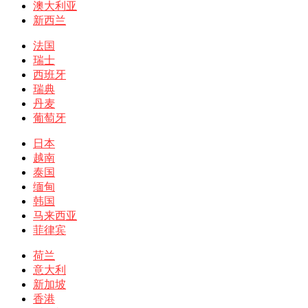
澳大利亚
新西兰
法国
瑞士
西班牙
瑞典
丹麦
葡萄牙
日本
越南
泰国
缅甸
韩国
马来西亚
菲律宾
荷兰
意大利
新加坡
香港