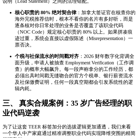
说明（Lead Statement）之间的法理错配。
核心职责的 80% 绝对契合律
：加拿大签证官在核查你的
海外完税推荐信时，根本不看你的名片有多好听，而是
逐条核对你日常处理的业务是否覆盖了该职业代码
（NOC Code）规定核心职责的 80% 以上。如果拼凑痕
迹过重，系统会直接以虚假陈述（Misrepresentation）一
票否决。
个税与社保流水的时间戳对齐
：2026 财年数字化背调全
面升级，申请人被抽查 Employment Verification（工作调
查）的概率大幅飙升。每一段声称拿分的工作经历，都
必须出具时间戳无缝吻合的官方个税单、银行薪资流水
及社保缴费证明，任何一段真空期都会引发系统性的逻
辑内耗。
三、 真实合规案例：35 岁广告经理的职
业代码逆袭
为了让这套 TEER 标签加分的选拔逻辑更加通透，我们来看
一个华人中产家庭通过精准调整职业代码实现降维突围的精简