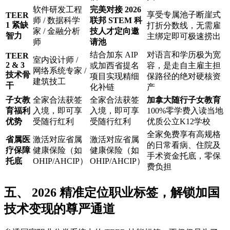
软件研发工程
完美对接 2026
享受专属池子断崖式
TEER
师 / 数据科学
联邦 STEM 科
1 紧缺
打折分数线，无需雇
家 / 金融分析
技人才定向邀
智力
主绑定即可极速捞出
师
请池
结合加东 AIP
对语言和学历极为宽
TEER
室内设计师 /
2 & 3
或加西省提名
容，是走自主雇主担
网络系统专家 /
技术骨
项目实现精细
保路径的绝对硬核资
建筑技工
干
化补链
产
子女教
全家合法获签
全家合法获签
加拿大随行子女教育
育福利
入境，即可享
入境，即可享
100%零学费入读当地
优势
受随行红利
受随行红利
优质公立K12学校
全家免费享有高规格
省属医
激活对应省属
激活对应省属
的日常看病、住院及
疗保障
健康保险（如
健康保险（如
手术资金托底，零保
托底
OHIP/AHCIP）
OHIP/AHCIP）
费负担
五、 2026 精准定位职业标签，解锁加国
技术变现的尊严通道