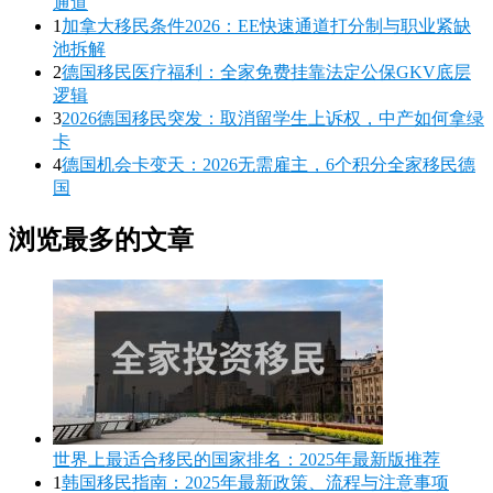
通道
1
加拿大移民条件2026：EE快速通道打分制与职业紧缺
池拆解
2
德国移民医疗福利：全家免费挂靠法定公保GKV底层
逻辑
3
2026德国移民突发：取消留学生上诉权，中产如何拿绿
卡
4
德国机会卡变天：2026无需雇主，6个积分全家移民德
国
浏览最多的文章
世界上最适合移民的国家排名：2025年最新版推荐
1
韩国移民指南：2025年最新政策、流程与注意事项