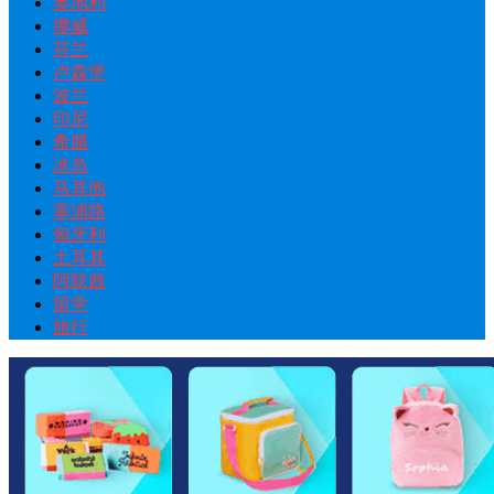
奥地利
挪威
芬兰
卢森堡
波兰
印尼
希腊
冰岛
马耳他
塞浦路
匈牙利
土耳其
阿联酋
留学
旅行