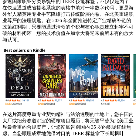
参透国家职业分类系统中的 TEER 技能标签，不仅仅是为了
在快速通道或省提名系统的表格中填对一串数字代码，更是海
外华人精英用专业手艺降维打击传统阶层内卷、在北美重建职
业尊严的法理钥匙。在 2026 年全面推进特定产业精确补链的
政策红利期，只要能通过清晰的个税与核心职责建立起牢不可
破的材料闭环，您的技术价值在加拿大将迎来前所未有的放大
与认可。
在这片高度尊重专业契约精神与法治透明的土地上，您在国内
大厂或细分赛道沉淀的硬核项目履历，将无缝平替为北美工业
界最看重的合规资产，让您彻底告别国内 35 岁的职场红线焦
虑。当您顺理成章地凭借对口的 TEER 标签拿下长期枫叶