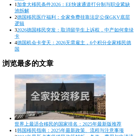
1
加拿大移民条件2026：EE快速通道打分制与职业紧缺
池拆解
2
德国移民医疗福利：全家免费挂靠法定公保GKV底层
逻辑
3
2026德国移民突发：取消留学生上诉权，中产如何拿绿
卡
4
德国机会卡变天：2026无需雇主，6个积分全家移民德
国
浏览最多的文章
世界上最适合移民的国家排名：2025年最新版推荐
1
韩国移民指南：2025年最新政策、流程与注意事项