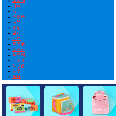
奥地利
挪威
芬兰
卢森堡
波兰
印尼
希腊
冰岛
马耳他
塞浦路
匈牙利
土耳其
阿联酋
留学
旅行