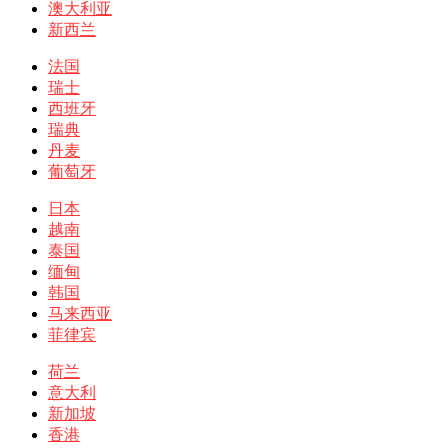
澳大利亚
新西兰
法国
瑞士
西班牙
瑞典
丹麦
葡萄牙
日本
越南
泰国
缅甸
韩国
马来西亚
菲律宾
荷兰
意大利
新加坡
香港