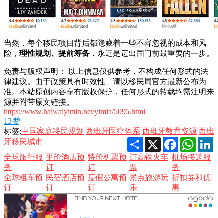
当然，每个移民项目背后都隐藏着一些不容忽视的成本和风
险，
理性规划、提前筹备
，永远是迈出国门前最重要的一步。
免责与版权声明： 以上信息仅供参考，不构成任何形式的法
律建议。由于政策具有时效性，请以移民局官方最新公布为
准。本站原创内容享有版权保护，任何形式的转载均需注明来
源并附带原文链接。
https://www.haiwaiyimin.net/yimin/5095.html
13
赞
标签:
中国家庭移民规划
西班牙医疗体系
西班牙教育资源
西班
Share
X
Facebook
Whats
L
牙移民城市
全球旅行服
平价酒店预
特价机票预
订高铁火车
机场接送服
务
订
订
票
务
全球租车预
民宿酒店预
度假公寓预
景点旅游玩
折扣券和优
订
订
订
乐
惠