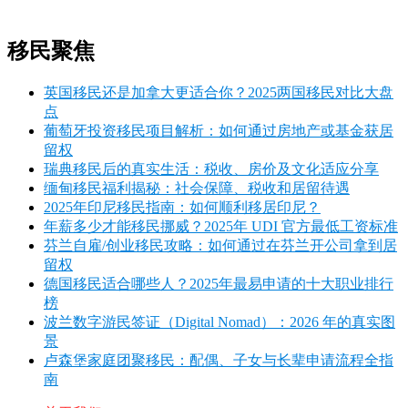
移民聚焦
英国移民还是加拿大更适合你？2025两国移民对比大盘
点
葡萄牙投资移民项目解析：如何通过房地产或基金获居
留权
瑞典移民后的真实生活：税收、房价及文化适应分享
缅甸移民福利揭秘：社会保障、税收和居留待遇
2025年印尼移民指南：如何顺利移居印尼？
年薪多少才能移民挪威？2025年 UDI 官方最低工资标准
芬兰自雇/创业移民攻略：如何通过在芬兰开公司拿到居
留权
德国移民适合哪些人？2025年最易申请的十大职业排行
榜
波兰数字游民签证（Digital Nomad）：2026 年的真实图
景
卢森堡家庭团聚移民：配偶、子女与长辈申请流程全指
南