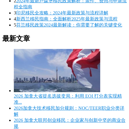
2
2024年最新卢森堡移民政策解析：条件、费用与申请流
程全指南
3
印尼移民全攻略：2024年最新政策与流程详解
4
新西兰移民指南：全面解析2025年最新政策与流程
5
芬兰移民政策2024最新解读：你需要了解的关键变化
最新文章
2026 加拿大省提名选拔变局：利用 EOI 打分表实现精
准...
2026加拿大技术移民加分规则：NOC/TEER职业分类详
解
2026 加拿大联邦创业移民：企业家与创新中坚的商业合
规