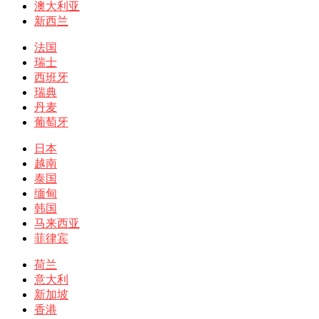
澳大利亚
新西兰
法国
瑞士
西班牙
瑞典
丹麦
葡萄牙
日本
越南
泰国
缅甸
韩国
马来西亚
菲律宾
荷兰
意大利
新加坡
香港