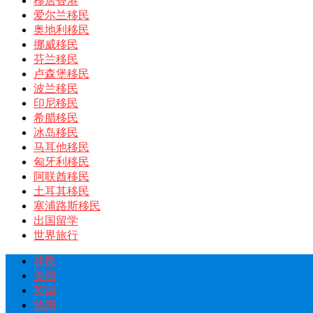
移居香港
爱尔兰移民
奥地利移民
挪威移民
芬兰移民
卢森堡移民
波兰移民
印尼移民
希腊移民
冰岛移民
马耳他移民
匈牙利移民
阿联酋移民
土耳其移民
塞浦路斯移民
出国留学
世界旅行
移民
美国
英国
德国