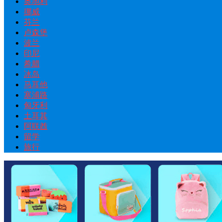
奥地利
挪威
芬兰
卢森堡
波兰
印尼
希腊
冰岛
马耳他
塞浦路
匈牙利
土耳其
阿联酋
留学
旅行