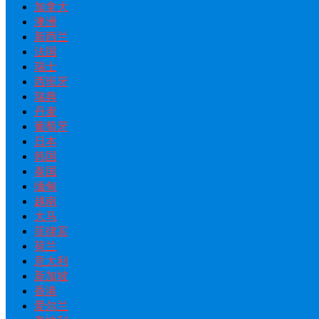
加拿大
澳洲
新西兰
法国
瑞士
西班牙
瑞典
丹麦
葡萄牙
日本
韩国
泰国
缅甸
越南
大马
菲律宾
荷兰
意大利
新加坡
香港
爱尔兰