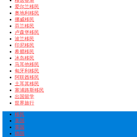
移居香港
爱尔兰移民
奥地利移民
挪威移民
芬兰移民
卢森堡移民
波兰移民
印尼移民
希腊移民
冰岛移民
马耳他移民
匈牙利移民
阿联酋移民
土耳其移民
塞浦路斯移民
出国留学
世界旅行
移民
美国
英国
德国