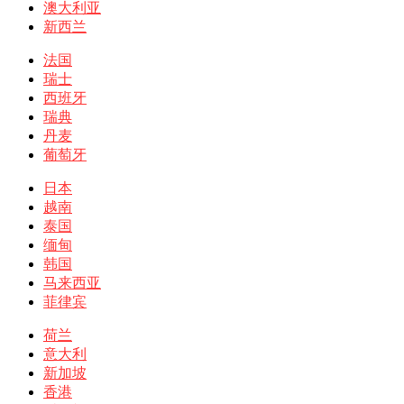
澳大利亚
新西兰
法国
瑞士
西班牙
瑞典
丹麦
葡萄牙
日本
越南
泰国
缅甸
韩国
马来西亚
菲律宾
荷兰
意大利
新加坡
香港