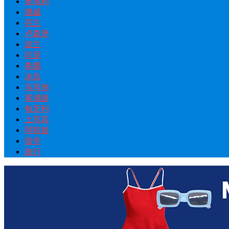
奥地利
挪威
芬兰
卢森堡
波兰
印尼
希腊
冰岛
马耳他
塞浦路
匈牙利
土耳其
阿联酋
留学
旅行