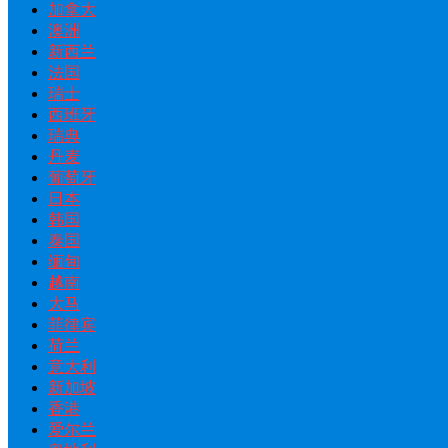
加拿大
澳洲
新西兰
法国
瑞士
西班牙
瑞典
丹麦
葡萄牙
日本
韩国
泰国
缅甸
越南
大马
菲律宾
荷兰
意大利
新加坡
香港
爱尔兰