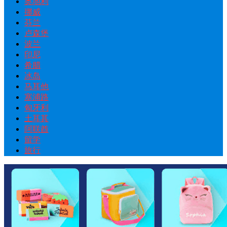
奥地利
挪威
芬兰
卢森堡
波兰
印尼
希腊
冰岛
马耳他
塞浦路
匈牙利
土耳其
阿联酋
留学
旅行