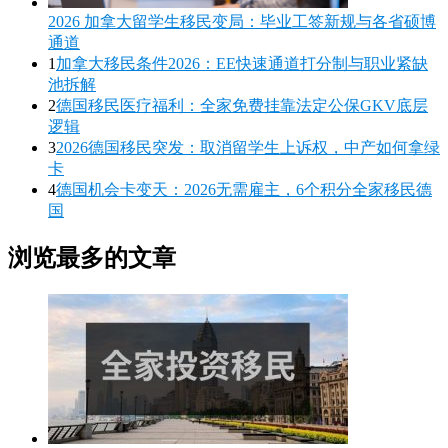
2026 加拿大留学生移民变局：毕业工签新规与各省硕博
通道
1
加拿大移民条件2026：EE快速通道打分制与职业紧缺
池拆解
2
德国移民医疗福利：全家免费挂靠法定公保GKV底层
逻辑
3
2026德国移民突发：取消留学生上诉权，中产如何拿绿
卡
4
德国机会卡变天：2026无需雇主，6个积分全家移民德
国
浏览最多的文章