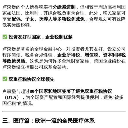
卢森堡的个人所得税实行
分级累进制
，但相较于周边高福利国
家如法国、比利时，其综合税负更为合理。此外，移民家庭可
享受
配偶、子女、抚养人等多项税务减免
，合理规划可有效降
低实际缴税额。
投资友好型国家，企业税制优越
卢森堡是著名的全球金融中心，对投资者尤其友好。设立公司
程序简便、税务合规性强，
企业所得税、增值税、资本利得税
等政策灵活
。这也是为何许多全球财富家族、跨国企业纷纷在
卢森堡设立控股公司或基金架构。
双重征税协议全球领先
卢森堡与超过
80个国家和地区签署了避免双重征税协议
（DTA）
，为全球资产配置和国际经营提供便利，避免“被多
国征税”的情况。
三、医疗篇：欧洲一流的全民医疗体系