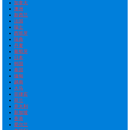
加拿大
澳洲
新西兰
法国
瑞士
西班牙
瑞典
丹麦
葡萄牙
日本
韩国
泰国
缅甸
越南
大马
菲律宾
荷兰
意大利
新加坡
香港
爱尔兰