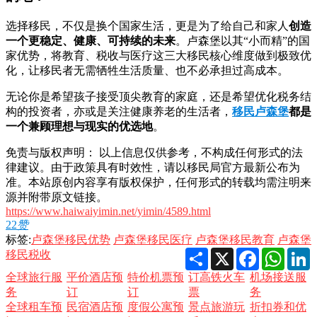
选择移民，不仅是换个国家生活，更是为了给自己和家人
创造
一个更稳定、健康、可持续的未来
。卢森堡以其“小而精”的国
家优势，将教育、税收与医疗这三大移民核心维度做到极致优
化，让移民者无需牺牲生活质量、也不必承担过高成本。
无论你是希望孩子接受顶尖教育的家庭，还是希望优化税务结
构的投资者，亦或是关注健康养老的生活者，
移民卢森堡
都是
一个兼顾理想与现实的优选地
。
免责与版权声明： 以上信息仅供参考，不构成任何形式的法
律建议。由于政策具有时效性，请以移民局官方最新公布为
准。本站原创内容享有版权保护，任何形式的转载均需注明来
源并附带原文链接。
https://www.haiwaiyimin.net/yimin/4589.html
22
赞
标签:
卢森堡移民优势
卢森堡移民医疗
卢森堡移民教育
卢森堡
Share
X
Facebook
Whats
L
移民税收
全球旅行服
平价酒店预
特价机票预
订高铁火车
机场接送服
务
订
订
票
务
全球租车预
民宿酒店预
度假公寓预
景点旅游玩
折扣券和优