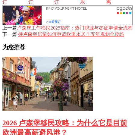
订
订
订
乐
惠
上一篇
卢森堡工作移民2025指南：热门职业与签证申请全流程
下一篇
持卢森堡居留如何申请欧盟永居？五年规划全攻略
为您推荐
2026 卢森堡移民攻略：为什么它是目前
欧洲最高薪避风港？