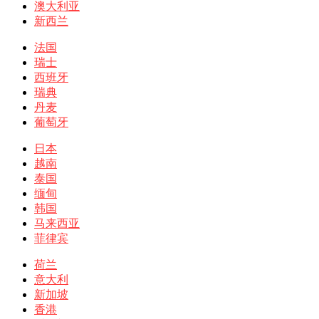
澳大利亚
新西兰
法国
瑞士
西班牙
瑞典
丹麦
葡萄牙
日本
越南
泰国
缅甸
韩国
马来西亚
菲律宾
荷兰
意大利
新加坡
香港