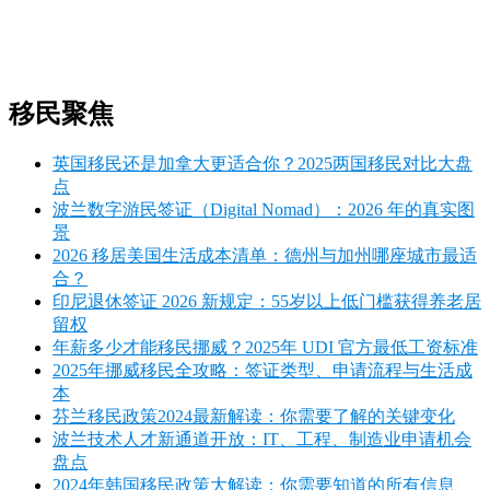
移民聚焦
英国移民还是加拿大更适合你？2025两国移民对比大盘
点
波兰数字游民签证（Digital Nomad）：2026 年的真实图
景
2026 移居美国生活成本清单：德州与加州哪座城市最适
合？
印尼退休签证 2026 新规定：55岁以上低门槛获得养老居
留权
年薪多少才能移民挪威？2025年 UDI 官方最低工资标准
2025年挪威移民全攻略：签证类型、申请流程与生活成
本
芬兰移民政策2024最新解读：你需要了解的关键变化
波兰技术人才新通道开放：IT、工程、制造业申请机会
盘点
2024年韩国移民政策大解读：你需要知道的所有信息