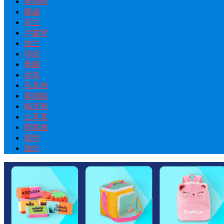
奥地利
挪威
芬兰
卢森堡
波兰
印尼
希腊
冰岛
马耳他
塞浦路
匈牙利
土耳其
阿联酋
留学
旅行