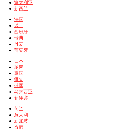
澳大利亚
新西兰
法国
瑞士
西班牙
瑞典
丹麦
葡萄牙
日本
越南
泰国
缅甸
韩国
马来西亚
菲律宾
荷兰
意大利
新加坡
香港