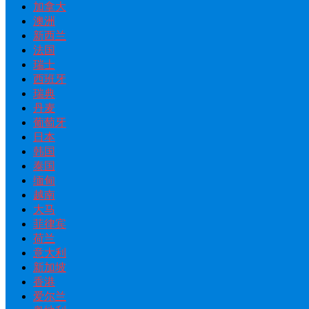
加拿大
澳洲
新西兰
法国
瑞士
西班牙
瑞典
丹麦
葡萄牙
日本
韩国
泰国
缅甸
越南
大马
菲律宾
荷兰
意大利
新加坡
香港
爱尔兰