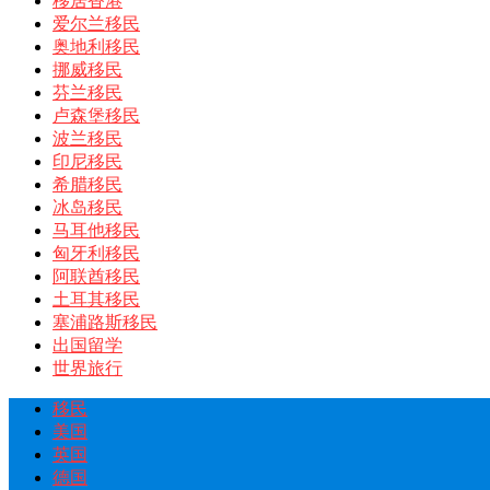
移居香港
爱尔兰移民
奥地利移民
挪威移民
芬兰移民
卢森堡移民
波兰移民
印尼移民
希腊移民
冰岛移民
马耳他移民
匈牙利移民
阿联酋移民
土耳其移民
塞浦路斯移民
出国留学
世界旅行
移民
美国
英国
德国