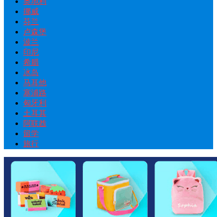
奥地利
挪威
芬兰
卢森堡
波兰
印尼
希腊
冰岛
马耳他
塞浦路
匈牙利
土耳其
阿联酋
留学
旅行