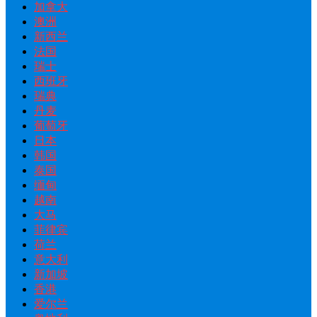
加拿大
澳洲
新西兰
法国
瑞士
西班牙
瑞典
丹麦
葡萄牙
日本
韩国
泰国
缅甸
越南
大马
菲律宾
荷兰
意大利
新加坡
香港
爱尔兰