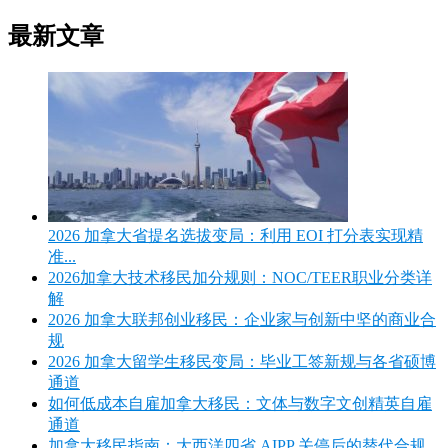
最新文章
2026 加拿大省提名选拔变局：利用 EOI 打分表实现精
准...
2026加拿大技术移民加分规则：NOC/TEER职业分类详
解
2026 加拿大联邦创业移民：企业家与创新中坚的商业合
规
2026 加拿大留学生移民变局：毕业工签新规与各省硕博
通道
如何低成本自雇加拿大移民：文体与数字文创精英自雇
通道
加拿大移民指南：大西洋四省 AIPP 关停后的替代合规