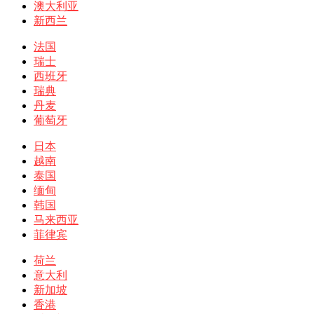
澳大利亚
新西兰
法国
瑞士
西班牙
瑞典
丹麦
葡萄牙
日本
越南
泰国
缅甸
韩国
马来西亚
菲律宾
荷兰
意大利
新加坡
香港