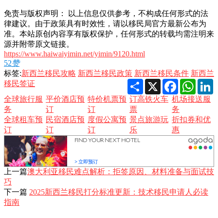
免责与版权声明： 以上信息仅供参考，不构成任何形式的法
律建议。由于政策具有时效性，请以移民局官方最新公布为
准。本站原创内容享有版权保护，任何形式的转载均需注明来
源并附带原文链接。
https://www.haiwaiyimin.net/yimin/9120.html
52
赞
标签:
新西兰移民攻略
新西兰移民政策
新西兰移民条件
新西兰
Share
X
Facebook
Whats
L
移民签证
全球旅行服
平价酒店预
特价机票预
订高铁火车
机场接送服
务
订
订
票
务
全球租车预
民宿酒店预
度假公寓预
景点旅游玩
折扣券和优
订
订
订
乐
惠
上一篇
澳大利亚移民难点解析：拒签原因、材料准备与面试技
巧
下一篇
2025新西兰移民打分标准更新：技术移民申请人必读
指南