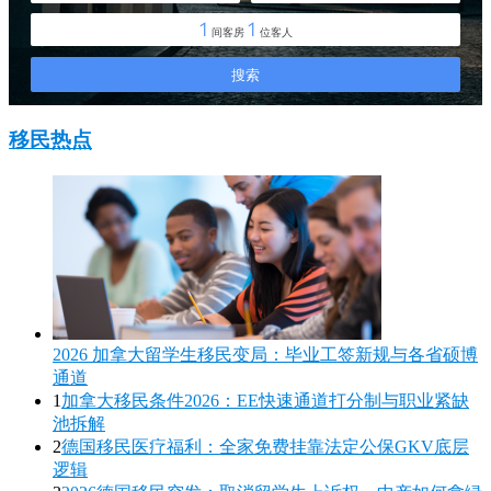
移民热点
2026 加拿大留学生移民变局：毕业工签新规与各省硕博
通道
1
加拿大移民条件2026：EE快速通道打分制与职业紧缺
池拆解
2
德国移民医疗福利：全家免费挂靠法定公保GKV底层
逻辑