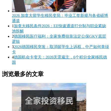
2026 加拿大留学生移民变局：毕业工签新规与各省硕博
通道
1
加拿大移民条件2026：EE快速通道打分制与职业紧缺
池拆解
2
德国移民医疗福利：全家免费挂靠法定公保GKV底层
逻辑
3
2026德国移民突发：取消留学生上诉权，中产如何拿绿
卡
4
德国机会卡变天：2026无需雇主，6个积分全家移民德
国
浏览最多的文章