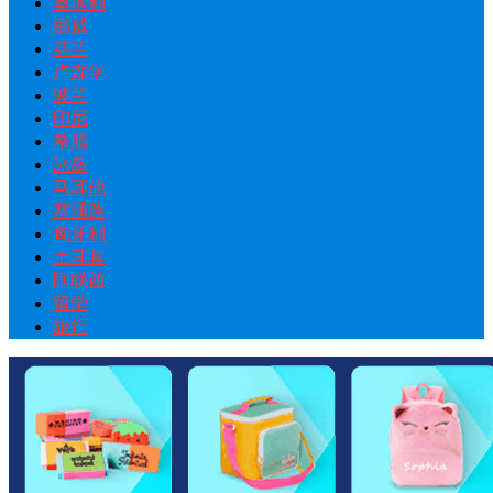
奥地利
挪威
芬兰
卢森堡
波兰
印尼
希腊
冰岛
马耳他
塞浦路
匈牙利
土耳其
阿联酋
留学
旅行