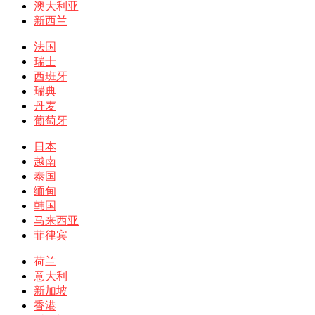
澳大利亚
新西兰
法国
瑞士
西班牙
瑞典
丹麦
葡萄牙
日本
越南
泰国
缅甸
韩国
马来西亚
菲律宾
荷兰
意大利
新加坡
香港