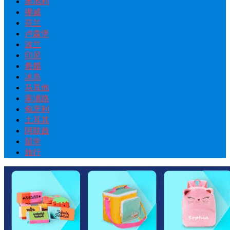
奥地利
挪威
芬兰
卢森堡
波兰
印尼
希腊
冰岛
马耳他
塞浦路
匈牙利
土耳其
阿联酋
留学
旅行