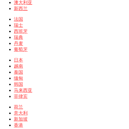
澳大利亚
新西兰
法国
瑞士
西班牙
瑞典
丹麦
葡萄牙
日本
越南
泰国
缅甸
韩国
马来西亚
菲律宾
荷兰
意大利
新加坡
香港