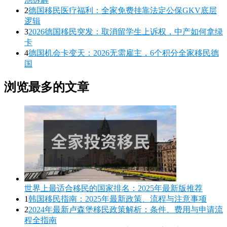
2
德国移民医疗福利：全家免费挂靠法定公保GKV底层
逻辑
3
2026德国移民突发：取消留学生上诉权，中产如何拿绿
卡
4
德国机会卡变天：2026无需雇主，6个积分全家移民德
国
浏览最多的文章
世界上最适合移民的国家排名：2025年最新版推荐
1
韩国移民指南：2025年最新政策、流程与注意事项
2
2024年最新卢森堡移民政策解析：条件、费用与申请流
程全指南