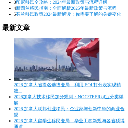
3
印尼移民全攻略：2024年最新政策与流程详解
4
新西兰移民指南：全面解析2025年最新政策与流程
5
芬兰移民政策2024最新解读：你需要了解的关键变化
最新文章
2026 加拿大省提名选拔变局：利用 EOI 打分表实现精
准...
2026加拿大技术移民加分规则：NOC/TEER职业分类详
解
2026 加拿大联邦创业移民：企业家与创新中坚的商业合
规
2026 加拿大留学生移民变局：毕业工签新规与各省硕博
通道