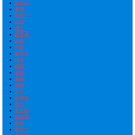
加拿大
澳洲
新西兰
法国
瑞士
西班牙
瑞典
丹麦
葡萄牙
日本
韩国
泰国
缅甸
越南
大马
菲律宾
荷兰
意大利
新加坡
香港
爱尔兰