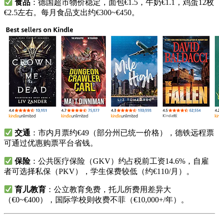
食品
：德国超市物价稳定，面包€1.5，牛奶€1.1，鸡蛋12枚
€2.5左右。每月食品支出约€300~€450。
交通
：市内月票约€49（部分州已统一价格），德铁远程票
可通过优惠购票平台省钱。
保险
：公共医疗保险（GKV）约占税前工资14.6%，自雇
者可选择私保（PKV），学生保费较低（约€110/月）。
育儿教育
：公立教育免费，托儿所费用差异大
（€0~€400），国际学校则收费不菲（€10,000+/年）。