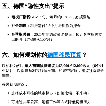
五、德国“隐性支出”提示
电视广播税GEZ
：每户每月约€18.36，必须缴纳
押金制度
：租房需付2-3个月房租作为押金
冬季取暖费
：2025年能源政策调整后，预计冬季取暖支
出略升（约€80~€150/月）
六、如何规划你的
德国移民预算
？
以柏林为例，
单人初期预算建议为€8,000-€12,000欧元（6个月
生活）
，以保障顺利过渡适应期。如果带家庭，建议预备资金
翻倍。
移民初期建议：
选择成本可控的城市起步（如莱比锡、不来梅）
可通过共享公寓、远程工作等方式降低房租压力