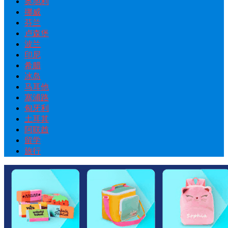
奥地利
挪威
芬兰
卢森堡
波兰
印尼
希腊
冰岛
马耳他
塞浦路
匈牙利
土耳其
阿联酋
留学
旅行