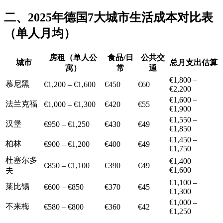
二、2025年德国7大城市生活成本对比表
（单人月均）
房租（单人公
食品/日
公共交
城市
总月支出估算
寓）
常
通
€1,800 –
慕尼黑
€1,200 – €1,600
€450
€60
€2,200
€1,600 –
法兰克福
€1,000 – €1,300
€420
€55
€1,900
€1,550 –
汉堡
€950 – €1,250
€430
€49
€1,850
€1,450 –
柏林
€900 – €1,200
€400
€49
€1,750
杜塞尔多
€1,400 –
€850 – €1,100
€390
€49
€1,600
夫
€1,100 –
莱比锡
€600 – €850
€370
€45
€1,300
€1,000 –
不来梅
€580 – €800
€360
€42
€1,250