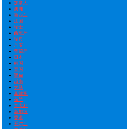
加拿大
澳洲
新西兰
法国
瑞士
西班牙
瑞典
丹麦
葡萄牙
日本
韩国
泰国
缅甸
越南
大马
菲律宾
荷兰
意大利
新加坡
香港
爱尔兰