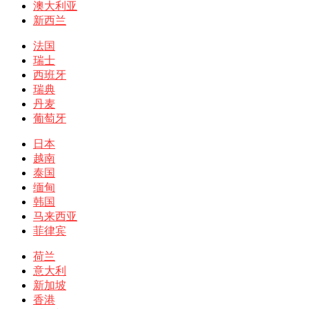
澳大利亚
新西兰
法国
瑞士
西班牙
瑞典
丹麦
葡萄牙
日本
越南
泰国
缅甸
韩国
马来西亚
菲律宾
荷兰
意大利
新加坡
香港