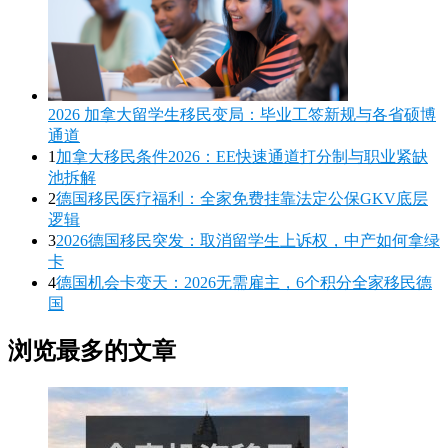
2026 加拿大留学生移民变局：毕业工签新规与各省硕博
通道
1
加拿大移民条件2026：EE快速通道打分制与职业紧缺
池拆解
2
德国移民医疗福利：全家免费挂靠法定公保GKV底层
逻辑
3
2026德国移民突发：取消留学生上诉权，中产如何拿绿
卡
4
德国机会卡变天：2026无需雇主，6个积分全家移民德
国
浏览最多的文章