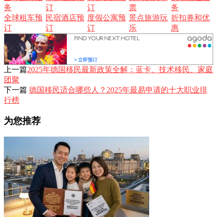
务
订
订
票
务
全球租车预
民宿酒店预
度假公寓预
景点旅游玩
折扣券和优
订
订
订
乐
惠
上一篇
2025年德国移民最新政策全解：蓝卡、技术移民、家庭
团聚
下一篇
德国移民适合哪些人？2025年最易申请的十大职业排
行榜
为您推荐