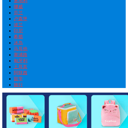
奥地利
挪威
芬兰
卢森堡
波兰
印尼
希腊
冰岛
马耳他
塞浦路
匈牙利
土耳其
阿联酋
留学
旅行