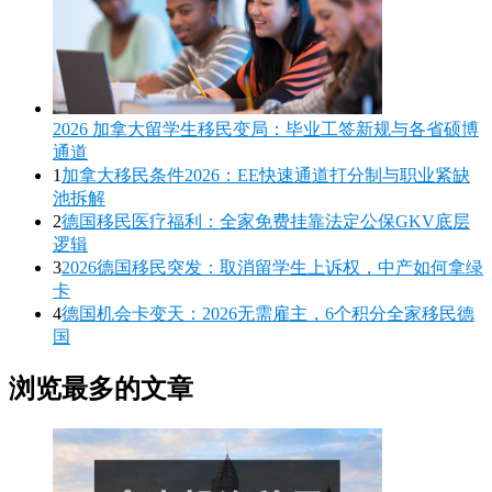
2026 加拿大留学生移民变局：毕业工签新规与各省硕博
通道
1
加拿大移民条件2026：EE快速通道打分制与职业紧缺
池拆解
2
德国移民医疗福利：全家免费挂靠法定公保GKV底层
逻辑
3
2026德国移民突发：取消留学生上诉权，中产如何拿绿
卡
4
德国机会卡变天：2026无需雇主，6个积分全家移民德
国
浏览最多的文章