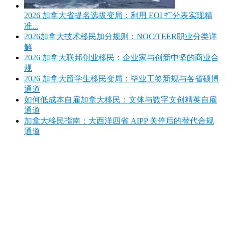
2026 加拿大省提名选拔变局：利用 EOI 打分表实现精
准...
2026加拿大技术移民加分规则：NOC/TEER职业分类详
解
2026 加拿大联邦创业移民：企业家与创新中坚的商业合
规
2026 加拿大留学生移民变局：毕业工签新规与各省硕博
通道
如何低成本自雇加拿大移民：文体与数字文创精英自雇
通道
加拿大移民指南：大西洋四省 AIPP 关停后的替代合规
通道