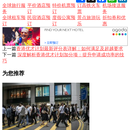
全球旅行服
平价酒店预
特价机票预
订高铁火车
机场接送服
务
订
订
票
务
全球租车预
民宿酒店预
度假公寓预
景点旅游玩
折扣券和优
订
订
订
乐
惠
上一篇
香港优才计划最新评分表详解：如何满足及超越要求
下一篇
深度解析香港优才计划加分项：提升申请成功率的技
巧
为您推荐