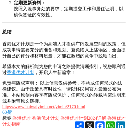
定期更新资料：
按照入境事务处的要求，定期提交工作和居住证明，以
确保签证的有效性。
总结
香港优才计划是一个为高端人才提供广阔发展空间的政策，但
成功申请需要充分的准备和规划。避免陷入上述误区，全面提
升自己的评分和材料质量，才能在激烈的竞争中脱颖而出。
希望本文的解析能为您的申请之路提供清晰指引，祝您顺利通
过
香港优才计划
，开启人生新篇章！
免责与版权声明： 以上信息仅供参考，不构成任何形式的法
律建议。由于政策具有时效性，请以移民局官方最新公布为
准。本站原创内容享有版权保护，任何形式的转载均需注明来
源并附带原文链接。
https://www.haiwaiyimin.net/yimin/2170.html
63
赞
标签:
香港优才
香港优才计划
香港优才计划2024详解
香港优才
Share
X
Facebook
Whats
L
计划指南