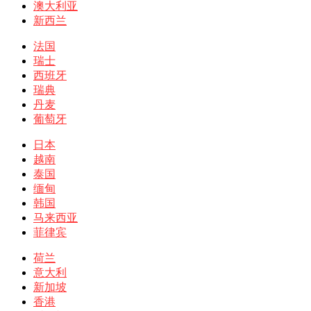
澳大利亚
新西兰
法国
瑞士
西班牙
瑞典
丹麦
葡萄牙
日本
越南
泰国
缅甸
韩国
马来西亚
菲律宾
荷兰
意大利
新加坡
香港