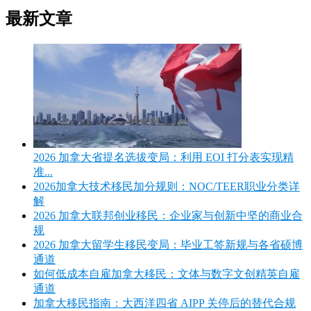
最新文章
2026 加拿大省提名选拔变局：利用 EOI 打分表实现精
准...
2026加拿大技术移民加分规则：NOC/TEER职业分类详
解
2026 加拿大联邦创业移民：企业家与创新中坚的商业合
规
2026 加拿大留学生移民变局：毕业工签新规与各省硕博
通道
如何低成本自雇加拿大移民：文体与数字文创精英自雇
通道
加拿大移民指南：大西洋四省 AIPP 关停后的替代合规