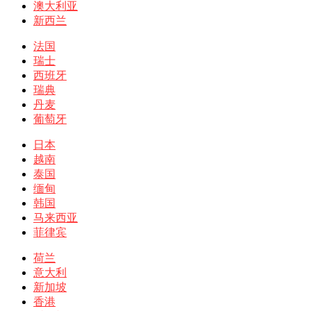
澳大利亚
新西兰
法国
瑞士
西班牙
瑞典
丹麦
葡萄牙
日本
越南
泰国
缅甸
韩国
马来西亚
菲律宾
荷兰
意大利
新加坡
香港