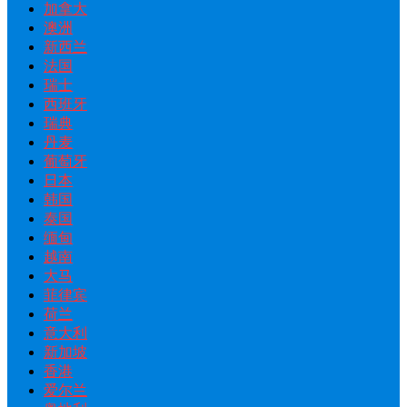
加拿大
澳洲
新西兰
法国
瑞士
西班牙
瑞典
丹麦
葡萄牙
日本
韩国
泰国
缅甸
越南
大马
菲律宾
荷兰
意大利
新加坡
香港
爱尔兰