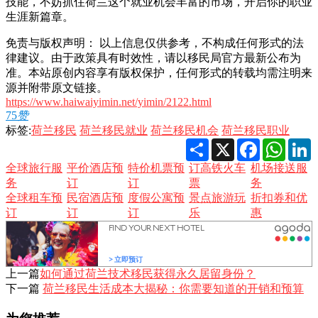
技能，不妨抓住荷兰这个就业机会丰富的市场，开启你的职业
生涯新篇章。
免责与版权声明： 以上信息仅供参考，不构成任何形式的法
律建议。由于政策具有时效性，请以移民局官方最新公布为
准。本站原创内容享有版权保护，任何形式的转载均需注明来
源并附带原文链接。
https://www.haiwaiyimin.net/yimin/2122.html
75
赞
标签:
荷兰移民
荷兰移民就业
荷兰移民机会
荷兰移民职业
Share
X
Facebook
Whats
L
全球旅行服
平价酒店预
特价机票预
订高铁火车
机场接送服
务
订
订
票
务
全球租车预
民宿酒店预
度假公寓预
景点旅游玩
折扣券和优
订
订
订
乐
惠
上一篇
如何通过荷兰技术移民获得永久居留身份？
下一篇
荷兰移民生活成本大揭秘：你需要知道的开销和预算