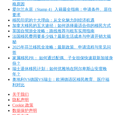
格原因
爱尔兰永居（Stamp 4）入籍最全指南：申请条件、居住
要求
移民印尼的十大理由：从文化魅力到经济机遇
加拿大移民的五大途径：如何选择最适合你的移民方式
英国自驾游全攻略：路线推荐与租车实用指南
法国移民费用要多少钱？最新生活成本与申请开销大揭
秘
2025年芬兰移民全攻略：最新政策、申请流程与常见问
答
家属移民PR： 如何通过配偶、子女担保快速获新加坡身
份？
瑞士退休移民计划：如何优雅地在阿尔卑斯山安度晚
年？
奥地利VS德国VS瑞士：欧洲德语区移民教育、医疗福
利对比
关于我们
隐私声明
Cookie 政策
数据保护声明