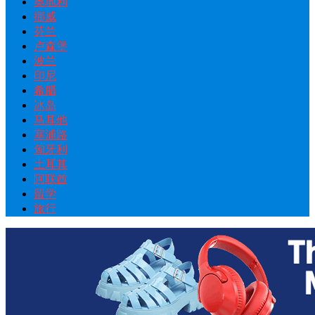
奥地利
挪威
芬兰
卢森堡
波兰
印尼
希腊
冰岛
马耳他
塞浦路
匈牙利
土耳其
阿联酋
留学
旅行