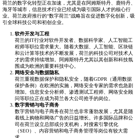
荷兰的数字化转型正在加速，尤其是在阿姆斯特丹、鹿特丹、
海牙等城市，信息技术行业已经成为吸引国际人才的核心行
业。荷兰政府推行的“数字荷兰”战略旨在促进数字化创新，吸
引全球科技公司和初创企业。
软件开发与工程
荷兰的IT行业对软件开发者、数据科学家、人工智能工
程师等职位需求量大。随着大数据、人工智能、区块链
和云计算等技术的不断发展，荷兰的科技公司对技术人
才的需求持续增加。阿姆斯特丹尤其以其创新和科技氛
围成为欧洲的重要科技中心。
网络安全与数据隐私
荷兰重视数据保护和隐私安全，随着GDPR（通用数据
保护条例）在欧洲的实施，网络安全专家的需求也急剧
增加。信息安全分析师、渗透测试工程师、网络安全顾
问等职位正在成为荷兰各大公司抢手的岗位。
数字营销与电子商务
数字营销与电子商务在荷兰也非常蓬勃发展，尤其是随
着线上购物和网络广告的日益增长。许多国际品牌和公
司在荷兰设立总部或分支机构，对搜索引擎优化
（SEO）、内容营销和电子商务管理等岗位有较大需
求。