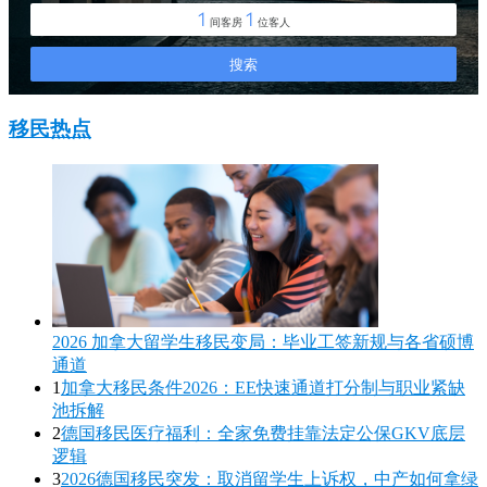
移民热点
2026 加拿大留学生移民变局：毕业工签新规与各省硕博
通道
1
加拿大移民条件2026：EE快速通道打分制与职业紧缺
池拆解
2
德国移民医疗福利：全家免费挂靠法定公保GKV底层
逻辑
3
2026德国移民突发：取消留学生上诉权，中产如何拿绿