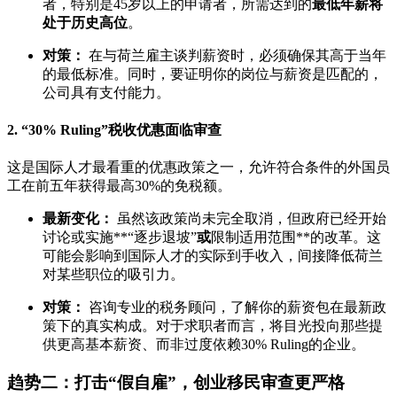
者，特别是45岁以上的申请者，所需达到的
最低年薪将
处于历史高位
。
对策：
在与荷兰雇主谈判薪资时，必须确保其高于当年
的最低标准。同时，要证明你的岗位与薪资是匹配的，
公司具有支付能力。
2. “30% Ruling”税收优惠面临审查
这是国际人才最看重的优惠政策之一，允许符合条件的外国员
工在前五年获得最高30%的免税额。
最新变化：
虽然该政策尚未完全取消，但政府已经开始
讨论或实施**“逐步退坡”
或
限制适用范围**的改革。这
可能会影响到国际人才的实际到手收入，间接降低荷兰
对某些职位的吸引力。
对策：
咨询专业的税务顾问，了解你的薪资包在最新政
策下的真实构成。对于求职者而言，将目光投向那些提
供更高基本薪资、而非过度依赖30% Ruling的企业。
趋势二：打击“假自雇”，创业移民审查更严格