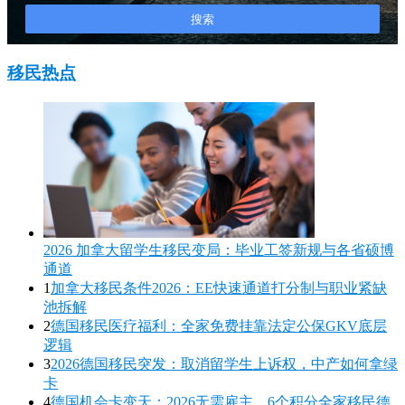
移民热点
2026 加拿大留学生移民变局：毕业工签新规与各省硕博
通道
1
加拿大移民条件2026：EE快速通道打分制与职业紧缺
池拆解
2
德国移民医疗福利：全家免费挂靠法定公保GKV底层
逻辑
3
2026德国移民突发：取消留学生上诉权，中产如何拿绿
卡
4
德国机会卡变天：2026无需雇主，6个积分全家移民德