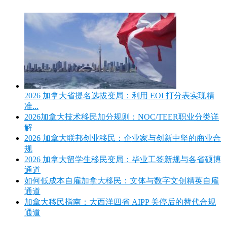
2026 加拿大省提名选拔变局：利用 EOI 打分表实现精
准...
2026加拿大技术移民加分规则：NOC/TEER职业分类详
解
2026 加拿大联邦创业移民：企业家与创新中坚的商业合
规
2026 加拿大留学生移民变局：毕业工签新规与各省硕博
通道
如何低成本自雇加拿大移民：文体与数字文创精英自雇
通道
加拿大移民指南：大西洋四省 AIPP 关停后的替代合规
通道