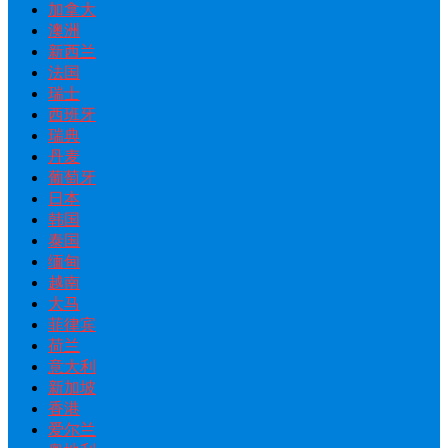
加拿大
澳洲
新西兰
法国
瑞士
西班牙
瑞典
丹麦
葡萄牙
日本
韩国
泰国
缅甸
越南
大马
菲律宾
荷兰
意大利
新加坡
香港
爱尔兰