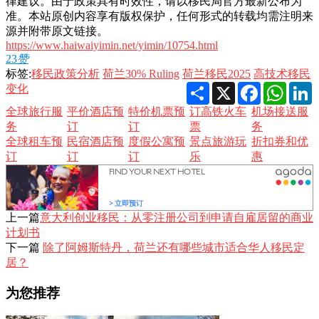
律建议。由于政策具有时效性，请以移民局官方最新公布为
准。本站原创内容享有版权保护，任何形式的转载均需注明来
源并附带原文链接。
https://www.haiwaiyimin.net/yimin/10754.html
23
赞
标签:
移民政策分析
荷兰30% Ruling
荷兰移民2025
高技术移民
Share
X
Facebook
Whats
L
变化
全球旅行服
平价酒店预
特价机票预
订高铁火车
机场接送服
务
订
订
票
务
全球租车预
民宿酒店预
度假公寓预
景点旅游玩
折扣券和优
订
订
订
乐
惠
上一篇
意大利创业移民：从零注册公司到申请自雇居留的商业
计划书
下一篇
除了阿姆斯特丹，荷兰还有哪些城市适合华人移民定
居？
为您推荐