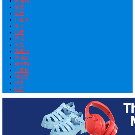
奥地利
挪威
芬兰
卢森堡
波兰
印尼
希腊
冰岛
马耳他
塞浦路
匈牙利
土耳其
阿联酋
留学
旅行