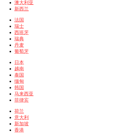
澳大利亚
新西兰
法国
瑞士
西班牙
瑞典
丹麦
葡萄牙
日本
越南
泰国
缅甸
韩国
马来西亚
菲律宾
荷兰
意大利
新加坡
香港