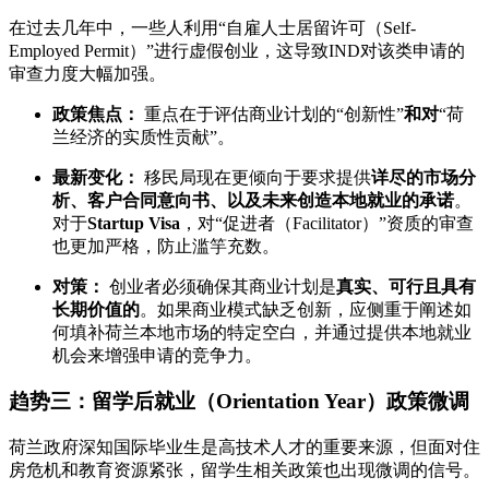
在过去几年中，一些人利用“自雇人士居留许可（Self-
Employed Permit）”进行虚假创业，这导致IND对该类申请的
审查力度大幅加强。
政策焦点：
重点在于评估商业计划的“创新性”
和对
“荷
兰经济的实质性贡献”。
最新变化：
移民局现在更倾向于要求提供
详尽的市场分
析、客户合同意向书、以及未来创造本地就业的承诺
。
对于
Startup Visa
，对“促进者（Facilitator）”资质的审查
也更加严格，防止滥竽充数。
对策：
创业者必须确保其商业计划是
真实、可行且具有
长期价值的
。如果商业模式缺乏创新，应侧重于阐述如
何填补荷兰本地市场的特定空白，并通过提供本地就业
机会来增强申请的竞争力。
趋势三：留学后就业（Orientation Year）政策微调
荷兰政府深知国际毕业生是高技术人才的重要来源，但面对住
房危机和教育资源紧张，留学生相关政策也出现微调的信号。