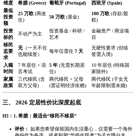
维度
希腊 (Greece)
葡萄牙 (Portugal)
西班牙 (Spain)
最低
25 万欧
(商改
100 万欧
(存款/股
投资
50 万欧
(基金)
住)
权)
额
投资
投资基金 / 科研 /
金融资产 / 商业项
不动产为主
标的
艺术
目
移民
无
（一天不住
无硬性要求 (但续
监要
每年仅需住
7 天
也能续签）
签需入境)
求
入籍
7 年居住 + 语
5 年
(无需长期居
10 年居住 (特殊国
时间
言考试
住)
家除外)
家属
三代移民 (含
两代移民 + 父母
两代移民 (子女无
政策
双方父母)
(需证明经济依赖)
年龄限制需未婚)
三、 2026 定居性价比深度起底
H3：1. 希腊：最适合“移民不移居”
评价：
如果您希望保留国内生活重心，仅需要一个海外
身份作为备选，或者利用“华侨生联考”为子女降分名