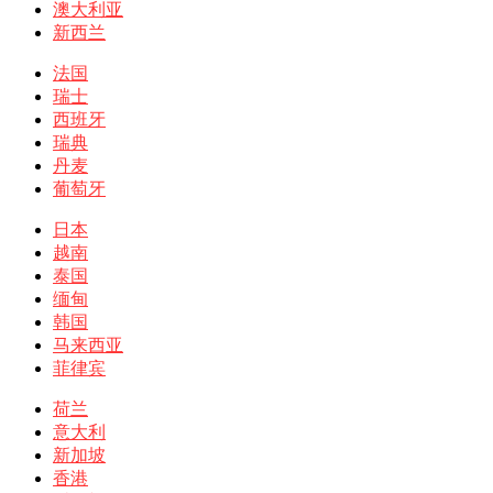
澳大利亚
新西兰
法国
瑞士
西班牙
瑞典
丹麦
葡萄牙
日本
越南
泰国
缅甸
韩国
马来西亚
菲律宾
荷兰
意大利
新加坡
香港