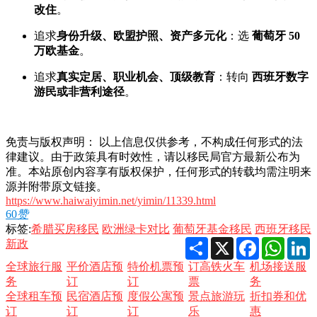
改住
。
追求
身份升级、欧盟护照、资产多元化
：选
葡萄牙 50
万欧基金
。
追求
真实定居、职业机会、顶级教育
：转向
西班牙数字
游民或非营利途径
。
免责与版权声明： 以上信息仅供参考，不构成任何形式的法
律建议。由于政策具有时效性，请以移民局官方最新公布为
准。本站原创内容享有版权保护，任何形式的转载均需注明来
源并附带原文链接。
https://www.haiwaiyimin.net/yimin/11339.html
60
赞
标签:
希腊买房移民
欧洲绿卡对比
葡萄牙基金移民
西班牙移民
Share
X
Facebook
Whats
L
新政
全球旅行服
平价酒店预
特价机票预
订高铁火车
机场接送服
务
订
订
票
务
全球租车预
民宿酒店预
度假公寓预
景点旅游玩
折扣券和优
订
订
订
乐
惠