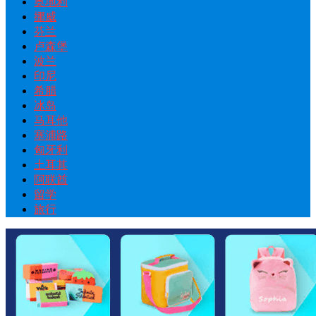
奥地利
挪威
芬兰
卢森堡
波兰
印尼
希腊
冰岛
马耳他
塞浦路
匈牙利
土耳其
阿联酋
留学
旅行