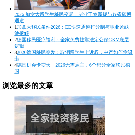
2026 加拿大留学生移民变局：毕业工签新规与各省硕博
通道
1
加拿大移民条件2026：EE快速通道打分制与职业紧缺
池拆解
2
德国移民医疗福利：全家免费挂靠法定公保GKV底层
逻辑
3
2026德国移民突发：取消留学生上诉权，中产如何拿绿
卡
4
德国机会卡变天：2026无需雇主，6个积分全家移民德
国
浏览最多的文章