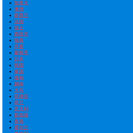
加拿大
澳洲
新西兰
法国
瑞士
西班牙
瑞典
丹麦
葡萄牙
日本
韩国
泰国
缅甸
越南
大马
菲律宾
荷兰
意大利
新加坡
香港
爱尔兰