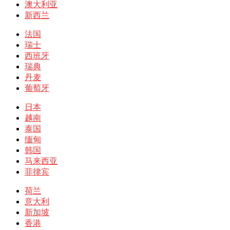
澳大利亚
新西兰
法国
瑞士
西班牙
瑞典
丹麦
葡萄牙
日本
越南
泰国
缅甸
韩国
马来西亚
菲律宾
荷兰
意大利
新加坡
香港