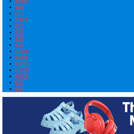
奥地利
挪威
芬兰
卢森堡
波兰
印尼
希腊
冰岛
马耳他
塞浦路
匈牙利
土耳其
阿联酋
留学
旅行