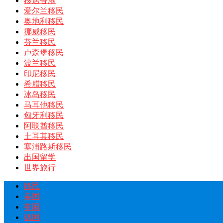
移居香港
爱尔兰移民
奥地利移民
挪威移民
芬兰移民
卢森堡移民
波兰移民
印尼移民
希腊移民
冰岛移民
马耳他移民
匈牙利移民
阿联酋移民
土耳其移民
塞浦路斯移民
出国留学
世界旅行
移民
美国
英国
德国