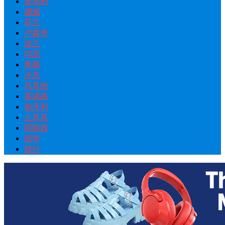
奥地利
挪威
芬兰
卢森堡
波兰
印尼
希腊
冰岛
马耳他
塞浦路
匈牙利
土耳其
阿联酋
留学
旅行