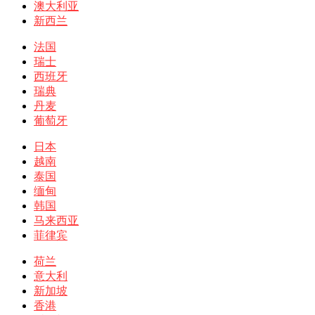
澳大利亚
新西兰
法国
瑞士
西班牙
瑞典
丹麦
葡萄牙
日本
越南
泰国
缅甸
韩国
马来西亚
菲律宾
荷兰
意大利
新加坡
香港