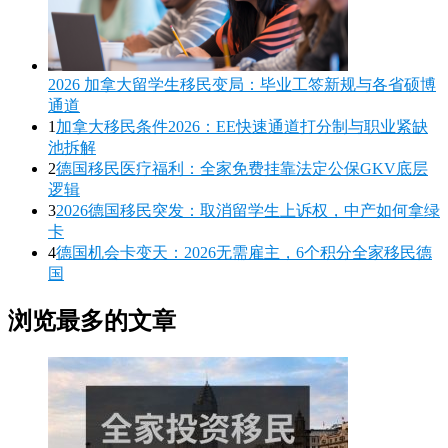
2026 加拿大留学生移民变局：毕业工签新规与各省硕博
通道
1
加拿大移民条件2026：EE快速通道打分制与职业紧缺
池拆解
2
德国移民医疗福利：全家免费挂靠法定公保GKV底层
逻辑
3
2026德国移民突发：取消留学生上诉权，中产如何拿绿
卡
4
德国机会卡变天：2026无需雇主，6个积分全家移民德
国
浏览最多的文章