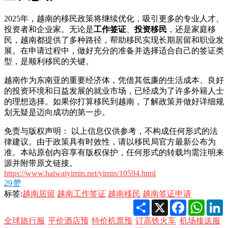
2025年，越南的移民政策将继续优化，吸引更多的专业人才、
投资者和企业家。无论是
工作签证
、
投资移民
，还是家庭移
民，越南都提供了多种路径，帮助移民实现长期居留和职业发
展。在申请过程中，做好充分的准备并选择适合自己的签证类
型，是顺利移民的关键。
越南作为东南亚的重要经济体，凭借其低廉的生活成本、良好
的投资环境和日益发展的就业市场，已经成为了许多外籍人士
的理想选择。如果你打算移民到越南，了解政策并做好详细规
划无疑是迈向成功的第一步。
免责与版权声明： 以上信息仅供参考，不构成任何形式的法
律建议。由于政策具有时效性，请以移民局官方最新公布为
准。本站原创内容享有版权保护，任何形式的转载均需注明来
源并附带原文链接。
https://www.haiwaiyimin.net/yimin/10594.html
29
赞
标签:
越南居留
越南工作签证
越南移民
越南签证申请
Share
X
Facebook
Whats
L
全球旅行服
平价酒店预
特价机票预
订高铁火车
机场接送服