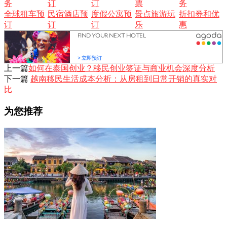
务
订
订
票
务
全球租车预
民宿酒店预
度假公寓预
景点旅游玩
折扣券和优
订
订
订
乐
惠
上一篇
如何在泰国创业？移民创业签证与商业机会深度分析
下一篇
越南移民生活成本分析：从房租到日常开销的真实对
比
为您推荐