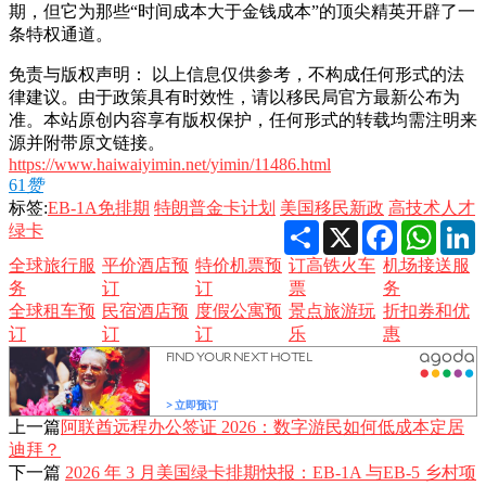
期，但它为那些“时间成本大于金钱成本”的顶尖精英开辟了一
条特权通道。
免责与版权声明： 以上信息仅供参考，不构成任何形式的法
律建议。由于政策具有时效性，请以移民局官方最新公布为
准。本站原创内容享有版权保护，任何形式的转载均需注明来
源并附带原文链接。
https://www.haiwaiyimin.net/yimin/11486.html
61
赞
标签:
EB-1A免排期
特朗普金卡计划
美国移民新政
高技术人才
Share
X
Facebook
Whats
L
绿卡
全球旅行服
平价酒店预
特价机票预
订高铁火车
机场接送服
务
订
订
票
务
全球租车预
民宿酒店预
度假公寓预
景点旅游玩
折扣券和优
订
订
订
乐
惠
上一篇
阿联酋远程办公签证 2026：数字游民如何低成本定居
迪拜？
下一篇
2026 年 3 月美国绿卡排期快报：EB-1A 与EB-5 乡村项