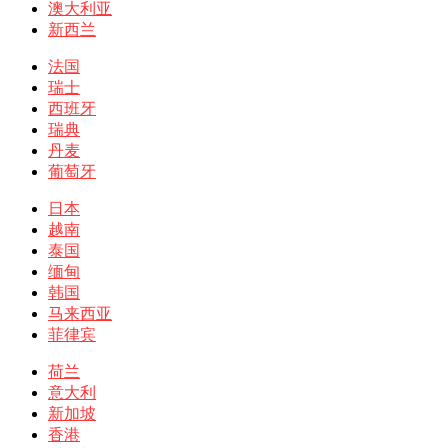
澳大利亚
新西兰
法国
瑞士
西班牙
瑞典
丹麦
葡萄牙
日本
越南
泰国
缅甸
韩国
马来西亚
菲律宾
荷兰
意大利
新加坡
香港