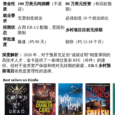
资金性
100 万美元纯捐赠
（不退
80 万美元投资
（有回款预
质
还）
期）
就业要
无需创造就业
必须创造 10 个就业岗位
求
排期状
占用 EB-1/2 配额，受国别
乡村项目目前无排期
态
限制
审批速
极速（约 90 天）
较快（约 12-18 个月）
度
深度解析：
2026 年，对于预算充足但“成就证明”稍显薄弱的
高技术人才，金卡提供了一条绕过复杂 RFE（补件）的捷
径。但对于追求资产保值和绝对无排期的家庭，
EB-5 乡村预
留项目
依然是更理性的选择。