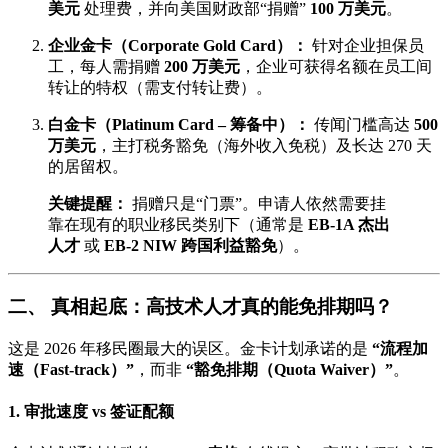
美元
处理费，并向美国财政部“捐赠”
100 万美元
。
企业金卡（Corporate Gold Card）：
针对企业担保员
工，每人需捐赠
200 万美元
，企业可获得名额在员工间
转让的特权（需支付转让费）。
白金卡（Platinum Card – 筹备中）：
传闻门槛高达
500
万美元
，主打税务豁免（海外收入免税）及长达 270 天
的居留权。
关键提醒：
捐赠只是“门票”。申请人依然需要挂
靠在现有的职业移民类别下（通常是
EB-1A 杰出
人才
或
EB-2 NIW 跨国利益豁免
）。
二、 真相起底：高技术人才真的能免排期吗？
这是 2026 年移民圈最大的误区。金卡计划承诺的是
“流程加
速（Fast-track）”
，而非
“豁免排期（Quota Waiver）”
。
1. 审批速度 vs 签证配额