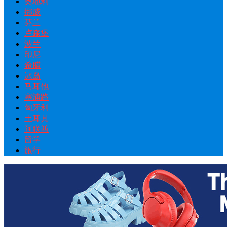
奥地利
挪威
芬兰
卢森堡
波兰
印尼
希腊
冰岛
马耳他
塞浦路
匈牙利
土耳其
阿联酋
留学
旅行