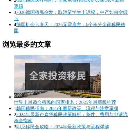
2
德国移民医疗福利：全家免费挂靠法定公保GKV底层
逻辑
3
2026德国移民突发：取消留学生上诉权，中产如何拿绿
卡
4
德国机会卡变天：2026无需雇主，6个积分全家移民德
国
浏览最多的文章
世界上最适合移民的国家排名：2025年最新版推荐
1
韩国移民指南：2025年最新政策、流程与注意事项
2
2024年最新卢森堡移民政策解析：条件、费用与申请流
程全指南
3
印尼移民全攻略：2024年最新政策与流程详解