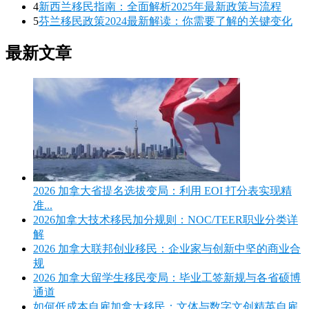
4
新西兰移民指南：全面解析2025年最新政策与流程
5
芬兰移民政策2024最新解读：你需要了解的关键变化
最新文章
2026 加拿大省提名选拔变局：利用 EOI 打分表实现精
准...
2026加拿大技术移民加分规则：NOC/TEER职业分类详
解
2026 加拿大联邦创业移民：企业家与创新中坚的商业合
规
2026 加拿大留学生移民变局：毕业工签新规与各省硕博
通道
如何低成本自雇加拿大移民：文体与数字文创精英自雇