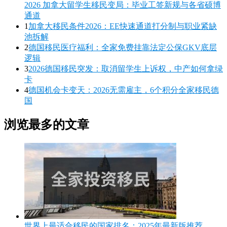
2026 加拿大留学生移民变局：毕业工签新规与各省硕博
通道
1
加拿大移民条件2026：EE快速通道打分制与职业紧缺
池拆解
2
德国移民医疗福利：全家免费挂靠法定公保GKV底层
逻辑
3
2026德国移民突发：取消留学生上诉权，中产如何拿绿
卡
4
德国机会卡变天：2026无需雇主，6个积分全家移民德
国
浏览最多的文章
世界上最适合移民的国家排名：2025年最新版推荐