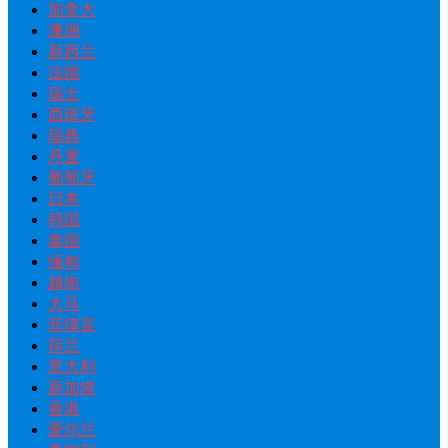
加拿大
澳洲
新西兰
法国
瑞士
西班牙
瑞典
丹麦
葡萄牙
日本
韩国
泰国
缅甸
越南
大马
菲律宾
荷兰
意大利
新加坡
香港
爱尔兰