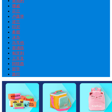
奥地利
挪威
芬兰
卢森堡
波兰
印尼
希腊
冰岛
马耳他
塞浦路
匈牙利
土耳其
阿联酋
留学
旅行