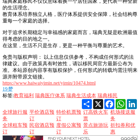
瑞典家庭移民不仅仅意味着换一个居住国家，更代表一种全新
的生活理念。
教育体系培养独立人格，医疗体系提供安全保障，社会结构尊
重每一个家庭的选择。
对于追求长期稳定与幸福感的家庭而言，瑞典无疑是欧洲最值
得考虑的目的地之一。
在这里，生活不只是生存，更是一种平衡与尊重的艺术。
免责与版权声明： 以上信息仅供参考，不构成任何形式的法
律建议。由于政策具有时效性，请以移民局官方最新公布为
准。本站原创内容享有版权保护，任何形式的转载均需注明来
源并附带原文链接。
https://www.haiwaiyimin.net/yimin/10474.html
19
赞
标签:
教育福利
瑞典医疗体系
瑞典生活成本
瑞典移民
Share
X
Facebook
Whats
L
全球旅行服
平价酒店预
特价机票预
订高铁火车
机场接送服
务
订
订
票
务
全球租车预
民宿酒店预
度假公寓预
景点旅游玩
折扣券和优
订
订
订
乐
惠