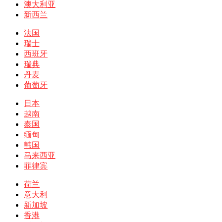
澳大利亚
新西兰
法国
瑞士
西班牙
瑞典
丹麦
葡萄牙
日本
越南
泰国
缅甸
韩国
马来西亚
菲律宾
荷兰
意大利
新加坡
香港