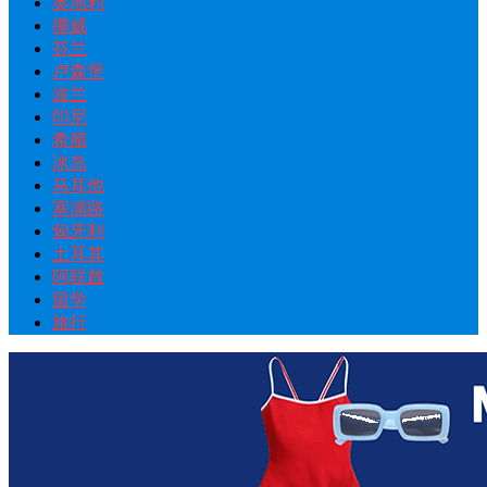
奥地利
挪威
芬兰
卢森堡
波兰
印尼
希腊
冰岛
马耳他
塞浦路
匈牙利
土耳其
阿联酋
留学
旅行