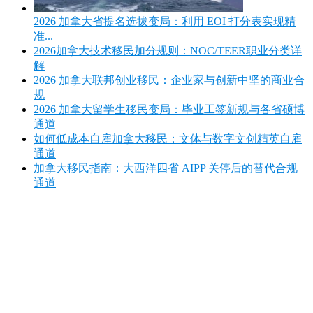
2026 加拿大省提名选拔变局：利用 EOI 打分表实现精
准...
2026加拿大技术移民加分规则：NOC/TEER职业分类详
解
2026 加拿大联邦创业移民：企业家与创新中坚的商业合
规
2026 加拿大留学生移民变局：毕业工签新规与各省硕博
通道
如何低成本自雇加拿大移民：文体与数字文创精英自雇
通道
加拿大移民指南：大西洋四省 AIPP 关停后的替代合规
通道