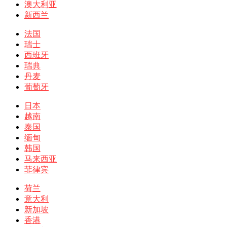
澳大利亚
新西兰
法国
瑞士
西班牙
瑞典
丹麦
葡萄牙
日本
越南
泰国
缅甸
韩国
马来西亚
菲律宾
荷兰
意大利
新加坡
香港