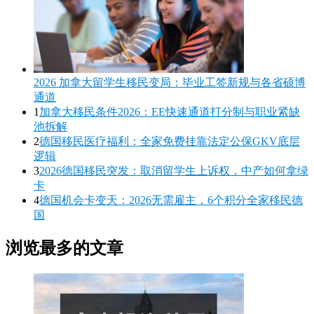
2026 加拿大留学生移民变局：毕业工签新规与各省硕博
通道
1
加拿大移民条件2026：EE快速通道打分制与职业紧缺
池拆解
2
德国移民医疗福利：全家免费挂靠法定公保GKV底层
逻辑
3
2026德国移民突发：取消留学生上诉权，中产如何拿绿
卡
4
德国机会卡变天：2026无需雇主，6个积分全家移民德
国
浏览最多的文章