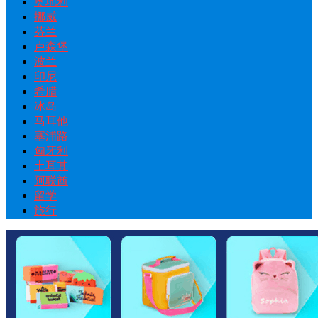
奥地利
挪威
芬兰
卢森堡
波兰
印尼
希腊
冰岛
马耳他
塞浦路
匈牙利
土耳其
阿联酋
留学
旅行