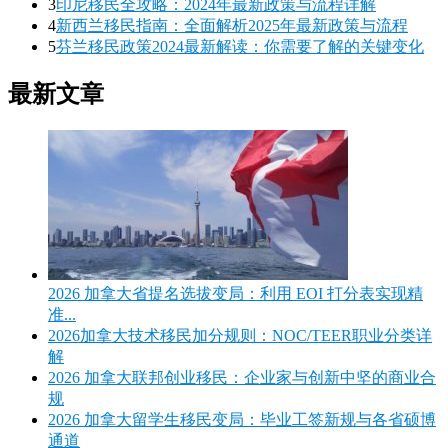
3
印尼移民全攻略：2024年最新政策与流程详解
4
新西兰移民指南：全面解析2025年最新政策与流程
5
芬兰移民政策2024最新解读：你需要了解的关键变化
最新文章
2026 加拿大省提名选拔变局：利用 EOI 打分表实现精
准...
2026加拿大技术移民加分规则：NOC/TEER职业分类详
解
2026 加拿大联邦创业移民：企业家与创新中坚的商业合
规
2026 加拿大留学生移民变局：毕业工签新规与各省硕博
通道