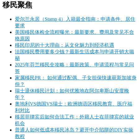
移民聚焦
爱尔兰永居（Stamp 4）入籍最全指南：申请条件、居住
要求
美国移民体检全流程曝光：最新要求、费用及常见不合
格原因
移民印尼的十大理由：从文化魅力到经济机遇
法国移民费用要多少钱？最新生活成本与申请开销大揭
秘
2025年芬兰移民全攻略：最新政策、申请流程与常见问
答
家属移民PR： 如何通过配偶、子女担保快速获新加坡身
份？
瑞士退休移民计划：如何优雅地在阿尔卑斯山安度晚
年？
奥地利VS德国VS瑞士：欧洲德语区移民教育、医疗福
利对比
移居菲律宾后如何合法工作：外籍人士在菲律宾的就业
机会
普通人如何低成本移民冰岛？避开中介陷阱的DIY实操
教程