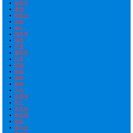
加拿大
澳洲
新西兰
法国
瑞士
西班牙
瑞典
丹麦
葡萄牙
日本
韩国
泰国
缅甸
越南
大马
菲律宾
荷兰
意大利
新加坡
香港
爱尔兰