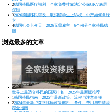
2
德国移民医疗福利：全家免费挂靠法定公保GKV底层
逻辑
3
2026德国移民突发：取消留学生上诉权，中产如何拿绿
卡
4
德国机会卡变天：2026无需雇主，6个积分全家移民德
国
浏览最多的文章
世界上最适合移民的国家排名：2025年最新版推荐
1
韩国移民指南：2025年最新政策、流程与注意事项
2
2024年最新卢森堡移民政策解析：条件、费用与申请流
程全指南