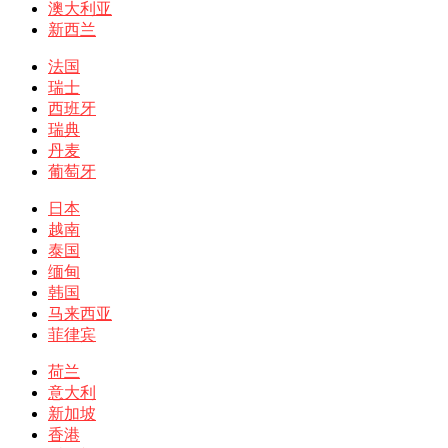
澳大利亚
新西兰
法国
瑞士
西班牙
瑞典
丹麦
葡萄牙
日本
越南
泰国
缅甸
韩国
马来西亚
菲律宾
荷兰
意大利
新加坡
香港