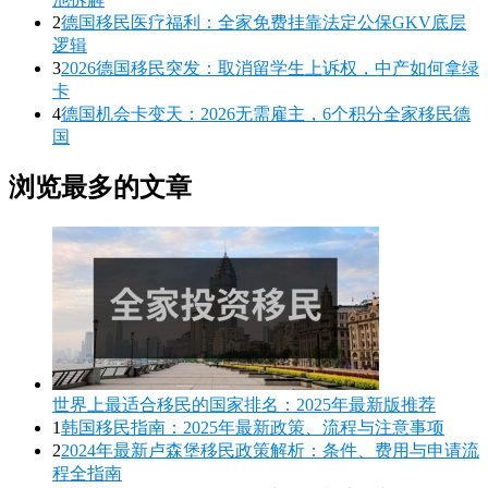
2
德国移民医疗福利：全家免费挂靠法定公保GKV底层
逻辑
3
2026德国移民突发：取消留学生上诉权，中产如何拿绿
卡
4
德国机会卡变天：2026无需雇主，6个积分全家移民德
国
浏览最多的文章
世界上最适合移民的国家排名：2025年最新版推荐
1
韩国移民指南：2025年最新政策、流程与注意事项
2
2024年最新卢森堡移民政策解析：条件、费用与申请流
程全指南