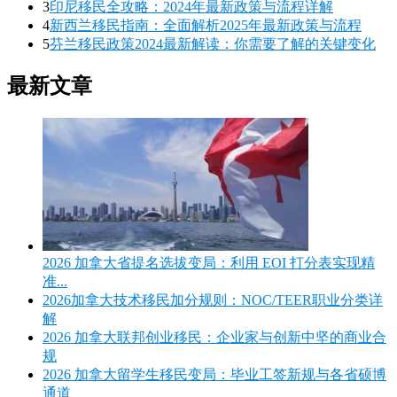
3
印尼移民全攻略：2024年最新政策与流程详解
4
新西兰移民指南：全面解析2025年最新政策与流程
5
芬兰移民政策2024最新解读：你需要了解的关键变化
最新文章
2026 加拿大省提名选拔变局：利用 EOI 打分表实现精
准...
2026加拿大技术移民加分规则：NOC/TEER职业分类详
解
2026 加拿大联邦创业移民：企业家与创新中坚的商业合
规
2026 加拿大留学生移民变局：毕业工签新规与各省硕博
通道