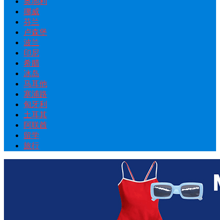
奥地利
挪威
芬兰
卢森堡
波兰
印尼
希腊
冰岛
马耳他
塞浦路
匈牙利
土耳其
阿联酋
留学
旅行