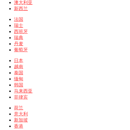
澳大利亚
新西兰
法国
瑞士
西班牙
瑞典
丹麦
葡萄牙
日本
越南
泰国
缅甸
韩国
马来西亚
菲律宾
荷兰
意大利
新加坡
香港