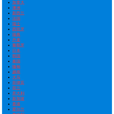
加拿大
澳洲
新西兰
法国
瑞士
西班牙
瑞典
丹麦
葡萄牙
日本
韩国
泰国
缅甸
越南
大马
菲律宾
荷兰
意大利
新加坡
香港
爱尔兰