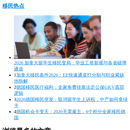
移民热点
2026 加拿大留学生移民变局：毕业工签新规与各省硕博
通道
1
加拿大移民条件2026：EE快速通道打分制与职业紧缺
池拆解
2
德国移民医疗福利：全家免费挂靠法定公保GKV底层
逻辑
3
2026德国移民突发：取消留学生上诉权，中产如何拿绿
卡
4
德国机会卡变天：2026无需雇主，6个积分全家移民德
国