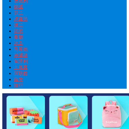
奥地利
挪威
芬兰
卢森堡
波兰
印尼
希腊
冰岛
马耳他
塞浦路
匈牙利
土耳其
阿联酋
留学
旅行