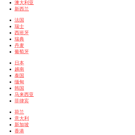
澳大利亚
新西兰
法国
瑞士
西班牙
瑞典
丹麦
葡萄牙
日本
越南
泰国
缅甸
韩国
马来西亚
菲律宾
荷兰
意大利
新加坡
香港