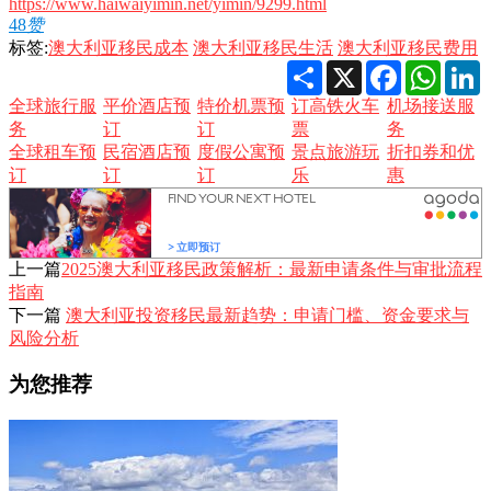
https://www.haiwaiyimin.net/yimin/9299.html
48
赞
标签:
澳大利亚移民成本
澳大利亚移民生活
澳大利亚移民费用
Share
X
Facebook
Whats
L
全球旅行服
平价酒店预
特价机票预
订高铁火车
机场接送服
务
订
订
票
务
全球租车预
民宿酒店预
度假公寓预
景点旅游玩
折扣券和优
订
订
订
乐
惠
上一篇
2025澳大利亚移民政策解析：最新申请条件与审批流程
指南
下一篇
澳大利亚投资移民最新趋势：申请门槛、资金要求与
风险分析
为您推荐