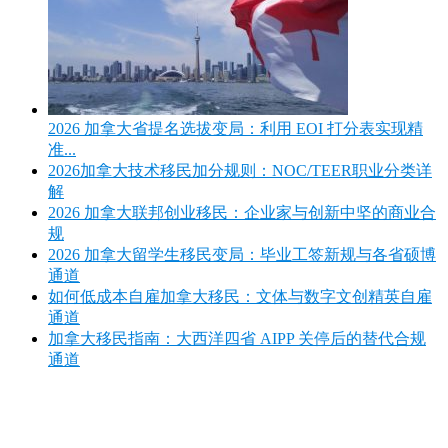
2026 加拿大省提名选拔变局：利用 EOI 打分表实现精
准...
2026加拿大技术移民加分规则：NOC/TEER职业分类详
解
2026 加拿大联邦创业移民：企业家与创新中坚的商业合
规
2026 加拿大留学生移民变局：毕业工签新规与各省硕博
通道
如何低成本自雇加拿大移民：文体与数字文创精英自雇
通道
加拿大移民指南：大西洋四省 AIPP 关停后的替代合规
通道