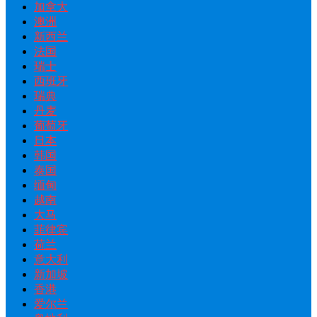
加拿大
澳洲
新西兰
法国
瑞士
西班牙
瑞典
丹麦
葡萄牙
日本
韩国
泰国
缅甸
越南
大马
菲律宾
荷兰
意大利
新加坡
香港
爱尔兰