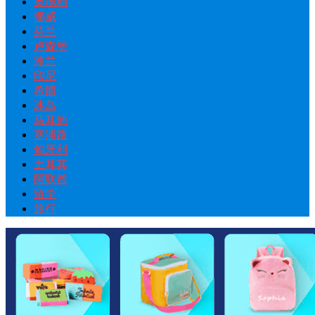
奥地利
挪威
芬兰
卢森堡
波兰
印尼
希腊
冰岛
马耳他
塞浦路
匈牙利
土耳其
阿联酋
留学
旅行