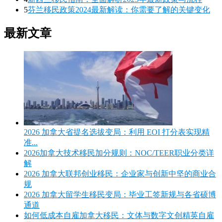
5
芬兰移民政策2024最新解读：你需要了解的关键变化
最新文章
2026 加拿大省提名选拔变局：利用 EOI 打分表实现精
准...
2026加拿大技术移民加分规则：NOC/TEER职业分类详
解
2026 加拿大联邦创业移民：企业家与创新中坚的商业合
规
2026 加拿大留学生移民变局：毕业工签新规与各省硕博
通道
如何低成本自雇加拿大移民：文体与数字文创精英自雇