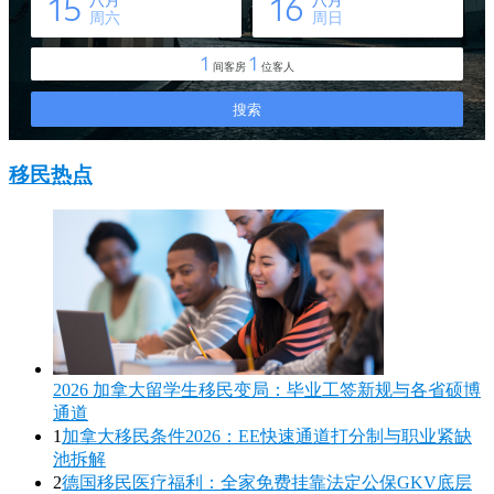
移民热点
2026 加拿大留学生移民变局：毕业工签新规与各省硕博
通道
1
加拿大移民条件2026：EE快速通道打分制与职业紧缺
池拆解
2
德国移民医疗福利：全家免费挂靠法定公保GKV底层