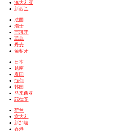
澳大利亚
新西兰
法国
瑞士
西班牙
瑞典
丹麦
葡萄牙
日本
越南
泰国
缅甸
韩国
马来西亚
菲律宾
荷兰
意大利
新加坡
香港