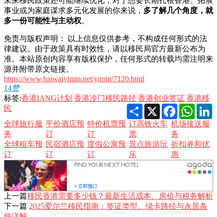
未来移民政策还可能继续优化，对于想要长期扎根香港、拓展
事业或为家庭谋求多元化发展的你来说，
多了解几个角度，就
多一份可能性与主动权
。
免责与版权声明： 以上信息仅供参考，不构成任何形式的法
律建议。由于政策具有时效性，请以移民局官方最新公布为
准。本站原创内容享有版权保护，任何形式的转载均需注明来
源并附带原文链接。
https://www.haiwaiyimin.net/yimin/7120.html
14
赞
标签:
香港IANG计划
香港冷门移民路径
香港创业签证
香港移
Share
X
Facebook
Whats
L
民
全球旅行服
平价酒店预
特价机票预
订高铁火车
机场接送服
务
订
订
票
务
全球租车预
民宿酒店预
度假公寓预
景点旅游玩
折扣券和优
订
订
订
乐
惠
上一篇
移民香港需要多少钱？最新生活成本、房价与税务解析
下一篇
2025爱尔兰移民指南：签证类型、绿卡路径与永居条
件详解