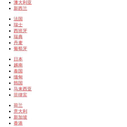
澳大利亚
新西兰
法国
瑞士
西班牙
瑞典
丹麦
葡萄牙
日本
越南
泰国
缅甸
韩国
马来西亚
菲律宾
荷兰
意大利
新加坡
香港