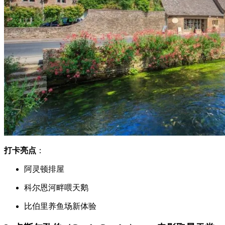
打卡亮点
：
阿灵顿排屋
科尔恩河畔喂天鹅
比伯里养鱼场新体验