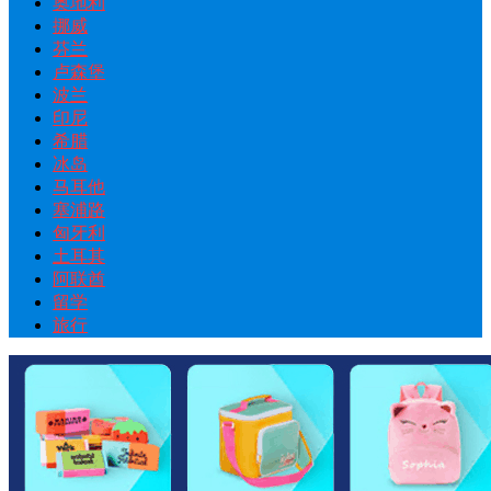
奥地利
挪威
芬兰
卢森堡
波兰
印尼
希腊
冰岛
马耳他
塞浦路
匈牙利
土耳其
阿联酋
留学
旅行