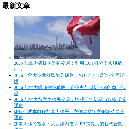
最新文章
2026 加拿大省提名选拔变局：利用 EOI 打分表实现精
准...
2026加拿大技术移民加分规则：NOC/TEER职业分类详
解
2026 加拿大联邦创业移民：企业家与创新中坚的商业合
规
2026 加拿大留学生移民变局：毕业工签新规与各省硕博
通道
如何低成本自雇加拿大移民：文体与数字文创精英自雇
通道
加拿大移民指南：大西洋四省 AIPP 关停后的替代合规