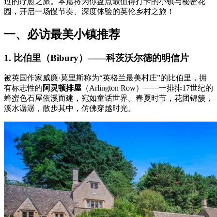
过的疗愈之旅。本篇将为你盘点最值得打卡的小镇与秘密花
园，开启一场慢节奏、深度体验的英伦乡村之旅！
一、必访最美小镇推荐
1. 比伯里（Bibury）——科茨沃尔德的明信片
被英国作家威廉·莫里斯称为“英格兰最美村庄”的比伯里，拥
有标志性的
阿灵顿排屋
（Arlington Row）——一排排17世纪的
蜂蜜色石屋依溪而建，宛如童话世界。春夏时节，花团锦簇，
溪水潺潺，散步其中，仿佛穿越时光。