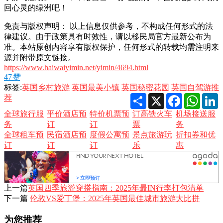
回心灵的绿洲吧！
免责与版权声明： 以上信息仅供参考，不构成任何形式的法
律建议。由于政策具有时效性，请以移民局官方最新公布为
准。本站原创内容享有版权保护，任何形式的转载均需注明来
源并附带原文链接。
https://www.haiwaiyimin.net/yimin/4694.html
47
赞
标签:
英国乡村旅游
英国最美小镇
英国秘密花园
英国自驾游推
Share
X
Facebook
Whats
L
荐
全球旅行服
平价酒店预
特价机票预
订高铁火车
机场接送服
务
订
订
票
务
全球租车预
民宿酒店预
度假公寓预
景点旅游玩
折扣券和优
订
订
订
乐
惠
上一篇
英国四季旅游穿搭指南：2025年最IN行李打包清单
下一篇
伦敦VS爱丁堡：2025年英国最佳城市旅游大比拼
为您推荐