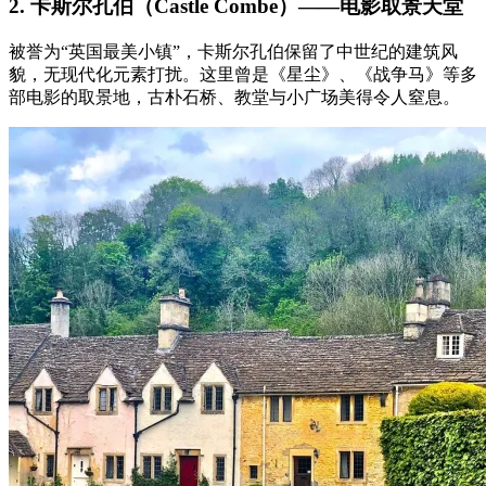
2. 卡斯尔孔伯（Castle Combe）——电影取景天堂
被誉为“英国最美小镇”，卡斯尔孔伯保留了中世纪的建筑风
貌，无现代化元素打扰。这里曾是《星尘》、《战争马》等多
部电影的取景地，古朴石桥、教堂与小广场美得令人窒息。