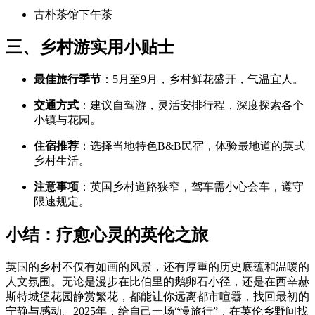
古朴茶馆下午茶
三、乡村游实用小贴士
最佳旅行季节
：5月至9月，乡村鲜花盛开，气温宜人。
交通方式
：建议自驾游，灵活安排行程，深度探索各个
小镇与花园。
住宿推荐
：选择当地特色B&B民宿，体验最地道的英式
乡村生活。
注意事项
：英国乡村道路狭窄，驾车需小心会车，遵守
限速规定。
小结：疗愈心灵的英伦之旅
英国的乡村不仅有如画的风景，还有厚重的历史底蕴和温暖的
人文氛围。无论是漫步在比伯里的鹅卵石小径，还是在西辛赫
斯特城堡花园静赏繁花，都能让你远离都市喧嚣，找回最初的
宁静与感动。2025年，给自己一场“慢旅行”，在英伦乡野间找