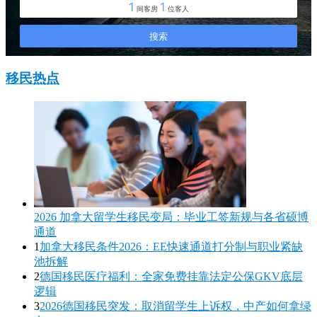
移民热点
2026 加拿大留学生移民变局：毕业工签新规与各省硕博
通道
1
加拿大移民条件2026：EE快速通道打分制与职业紧缺
池拆解
2
德国移民医疗福利：全家免费挂靠法定公保GKV底层
逻辑
3
2026德国移民突发：取消留学生上诉权，中产如何拿绿