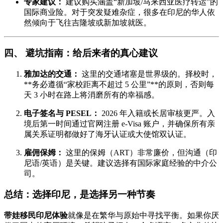
专家建议：
建议购买涵盖“新加坡/马来西亚医疗转运”的
国际商业险。对于突发疑难杂症，很多在印尼的华人依
然倾向于飞往吉隆坡或新加坡就医。
四、 避坑指南：给后来者的真心建议
雅加达的交通：
这里的交通堵塞是世界级的。择校时，
**务必遵循“家校距离不超过 5 公里”**的原则，否则每
天 3 小时在路上将消磨所有的幸福感。
电子签名与 PESEL：
2026 年入籍或长居审核更严。入
境后第一时间通过官网注册 e-Visa 账户，并确保所有亲
属关系证明都做好了海牙认证或大使馆双认证。
雇佣保姆：
这里的保姆（ART）非常廉价，但沟通（印
尼语/英语）是关键。建议选择有国际家庭经验的中介公
司。
总结：选择印尼，是选择另一种节奏
带娃移民印尼体验
就像是在繁华与原始中寻找平衡。如果你厌