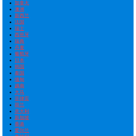
加拿大
澳洲
新西兰
法国
瑞士
西班牙
瑞典
丹麦
葡萄牙
日本
韩国
泰国
缅甸
越南
大马
菲律宾
荷兰
意大利
新加坡
香港
爱尔兰