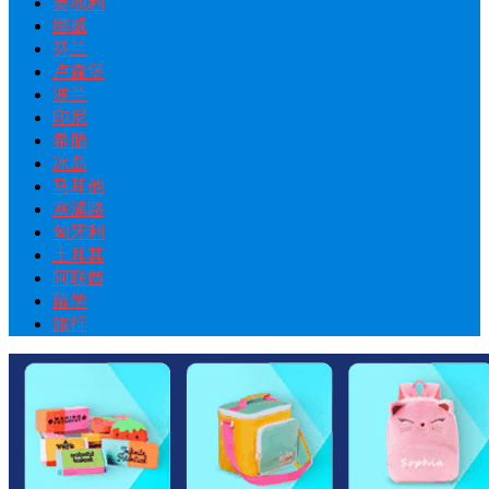
奥地利
挪威
芬兰
卢森堡
波兰
印尼
希腊
冰岛
马耳他
塞浦路
匈牙利
土耳其
阿联酋
留学
旅行