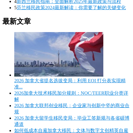
4
新西兰移民指南：全面解析2025年最新政策与流程
5
芬兰移民政策2024最新解读：你需要了解的关键变化
最新文章
2026 加拿大省提名选拔变局：利用 EOI 打分表实现精
准...
2026加拿大技术移民加分规则：NOC/TEER职业分类详
解
2026 加拿大联邦创业移民：企业家与创新中坚的商业合
规
2026 加拿大留学生移民变局：毕业工签新规与各省硕博
通道
如何低成本自雇加拿大移民：文体与数字文创精英自雇