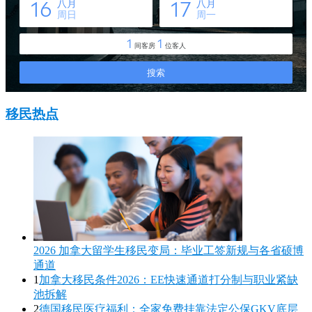
移民热点
2026 加拿大留学生移民变局：毕业工签新规与各省硕博
通道
1
加拿大移民条件2026：EE快速通道打分制与职业紧缺
池拆解
2
德国移民医疗福利：全家免费挂靠法定公保GKV底层