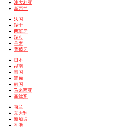
澳大利亚
新西兰
法国
瑞士
西班牙
瑞典
丹麦
葡萄牙
日本
越南
泰国
缅甸
韩国
马来西亚
菲律宾
荷兰
意大利
新加坡
香港