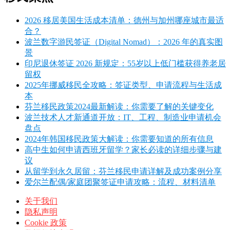
2026 移居美国生活成本清单：德州与加州哪座城市最适
合？
波兰数字游民签证（Digital Nomad）：2026 年的真实图
景
印尼退休签证 2026 新规定：55岁以上低门槛获得养老居
留权
2025年挪威移民全攻略：签证类型、申请流程与生活成
本
芬兰移民政策2024最新解读：你需要了解的关键变化
波兰技术人才新通道开放：IT、工程、制造业申请机会
盘点
2024年韩国移民政策大解读：你需要知道的所有信息
高中生如何申请西班牙留学？家长必读的详细步骤与建
议
从留学到永久居留：芬兰移民申请详解及成功案例分享
爱尔兰配偶/家庭团聚签证申请攻略：流程、材料清单
关于我们
隐私声明
Cookie 政策