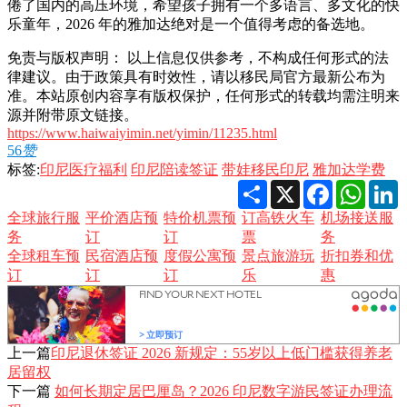
倦了国内的高压环境，希望孩子拥有一个多语言、多文化的快
乐童年，2026 年的雅加达绝对是一个值得考虑的备选地。
免责与版权声明： 以上信息仅供参考，不构成任何形式的法
律建议。由于政策具有时效性，请以移民局官方最新公布为
准。本站原创内容享有版权保护，任何形式的转载均需注明来
源并附带原文链接。
https://www.haiwaiyimin.net/yimin/11235.html
56
赞
标签:
印尼医疗福利
印尼陪读签证
带娃移民印尼
雅加达学费
Share
X
Facebook
Whats
L
全球旅行服
平价酒店预
特价机票预
订高铁火车
机场接送服
务
订
订
票
务
全球租车预
民宿酒店预
度假公寓预
景点旅游玩
折扣券和优
订
订
订
乐
惠
上一篇
印尼退休签证 2026 新规定：55岁以上低门槛获得养老
居留权
下一篇
如何长期定居巴厘岛？2026 印尼数字游民签证办理流