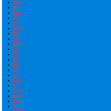
加拿大
澳洲
新西兰
法国
瑞士
西班牙
瑞典
丹麦
葡萄牙
日本
韩国
泰国
缅甸
越南
大马
菲律宾
荷兰
意大利
新加坡
香港
爱尔兰