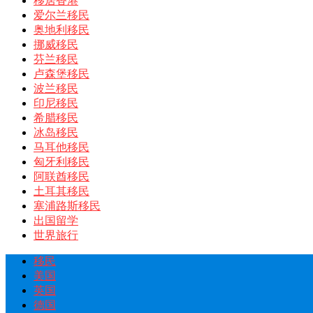
移居香港
爱尔兰移民
奥地利移民
挪威移民
芬兰移民
卢森堡移民
波兰移民
印尼移民
希腊移民
冰岛移民
马耳他移民
匈牙利移民
阿联酋移民
土耳其移民
塞浦路斯移民
出国留学
世界旅行
移民
美国
英国
德国