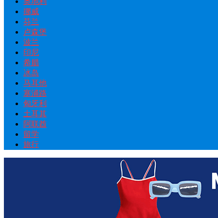
奥地利
挪威
芬兰
卢森堡
波兰
印尼
希腊
冰岛
马耳他
塞浦路
匈牙利
土耳其
阿联酋
留学
旅行