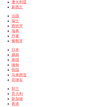
澳大利亚
新西兰
法国
瑞士
西班牙
瑞典
丹麦
葡萄牙
日本
越南
泰国
缅甸
韩国
马来西亚
菲律宾
荷兰
意大利
新加坡
香港