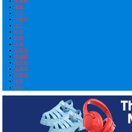
奥地利
挪威
芬兰
卢森堡
波兰
印尼
希腊
冰岛
马耳他
塞浦路
匈牙利
土耳其
阿联酋
留学
旅行