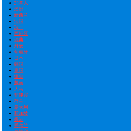
加拿大
澳洲
新西兰
法国
瑞士
西班牙
瑞典
丹麦
葡萄牙
日本
韩国
泰国
缅甸
越南
大马
菲律宾
荷兰
意大利
新加坡
香港
爱尔兰