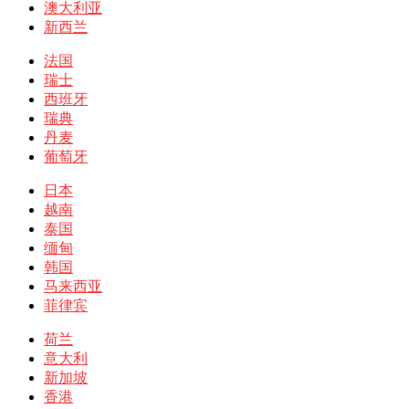
澳大利亚
新西兰
法国
瑞士
西班牙
瑞典
丹麦
葡萄牙
日本
越南
泰国
缅甸
韩国
马来西亚
菲律宾
荷兰
意大利
新加坡
香港