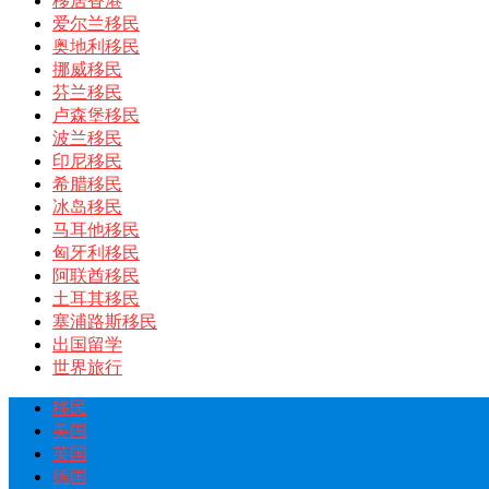
移居香港
爱尔兰移民
奥地利移民
挪威移民
芬兰移民
卢森堡移民
波兰移民
印尼移民
希腊移民
冰岛移民
马耳他移民
匈牙利移民
阿联酋移民
土耳其移民
塞浦路斯移民
出国留学
世界旅行
移民
美国
英国
德国