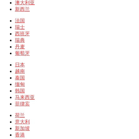
澳大利亚
新西兰
法国
瑞士
西班牙
瑞典
丹麦
葡萄牙
日本
越南
泰国
缅甸
韩国
马来西亚
菲律宾
荷兰
意大利
新加坡
香港