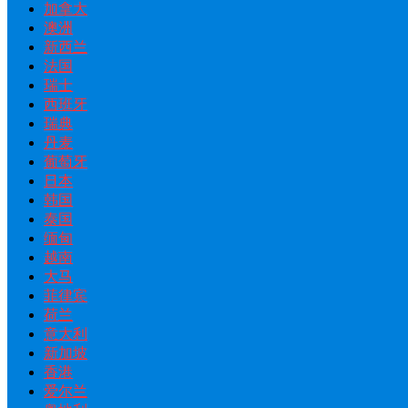
加拿大
澳洲
新西兰
法国
瑞士
西班牙
瑞典
丹麦
葡萄牙
日本
韩国
泰国
缅甸
越南
大马
菲律宾
荷兰
意大利
新加坡
香港
爱尔兰