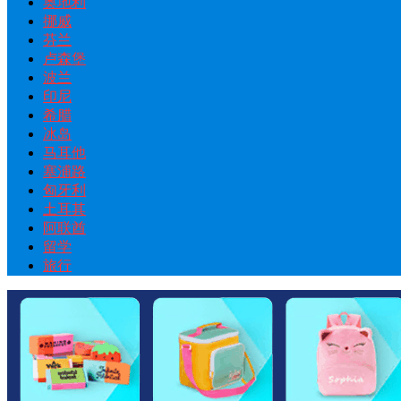
奥地利
挪威
芬兰
卢森堡
波兰
印尼
希腊
冰岛
马耳他
塞浦路
匈牙利
土耳其
阿联酋
留学
旅行