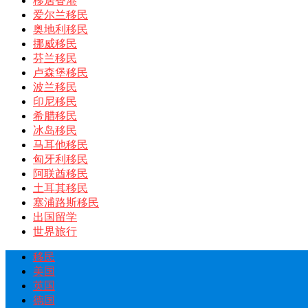
移居香港
爱尔兰移民
奥地利移民
挪威移民
芬兰移民
卢森堡移民
波兰移民
印尼移民
希腊移民
冰岛移民
马耳他移民
匈牙利移民
阿联酋移民
土耳其移民
塞浦路斯移民
出国留学
世界旅行
移民
美国
英国
德国