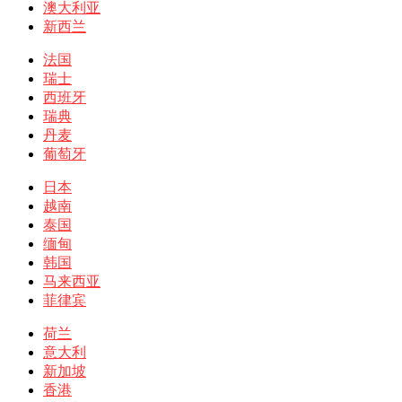
澳大利亚
新西兰
法国
瑞士
西班牙
瑞典
丹麦
葡萄牙
日本
越南
泰国
缅甸
韩国
马来西亚
菲律宾
荷兰
意大利
新加坡
香港