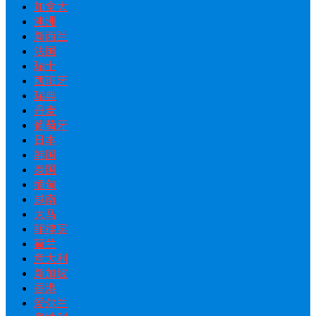
加拿大
澳洲
新西兰
法国
瑞士
西班牙
瑞典
丹麦
葡萄牙
日本
韩国
泰国
缅甸
越南
大马
菲律宾
荷兰
意大利
新加坡
香港
爱尔兰