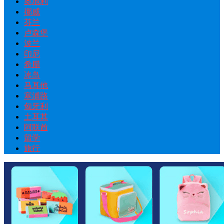
奥地利
挪威
芬兰
卢森堡
波兰
印尼
希腊
冰岛
马耳他
塞浦路
匈牙利
土耳其
阿联酋
留学
旅行