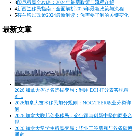
3
印尼移民全攻略：2024年最新政策与流程详解
4
新西兰移民指南：全面解析2025年最新政策与流程
5
芬兰移民政策2024最新解读：你需要了解的关键变化
最新文章
2026 加拿大省提名选拔变局：利用 EOI 打分表实现精
准...
2026加拿大技术移民加分规则：NOC/TEER职业分类详
解
2026 加拿大联邦创业移民：企业家与创新中坚的商业合
规
2026 加拿大留学生移民变局：毕业工签新规与各省硕博
通道