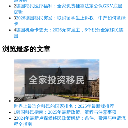
2
德国移民医疗福利：全家免费挂靠法定公保GKV底层
逻辑
3
2026德国移民突发：取消留学生上诉权，中产如何拿绿
卡
4
德国机会卡变天：2026无需雇主，6个积分全家移民德
国
浏览最多的文章
世界上最适合移民的国家排名：2025年最新版推荐
1
韩国移民指南：2025年最新政策、流程与注意事项
2
2024年最新卢森堡移民政策解析：条件、费用与申请流
程全指南