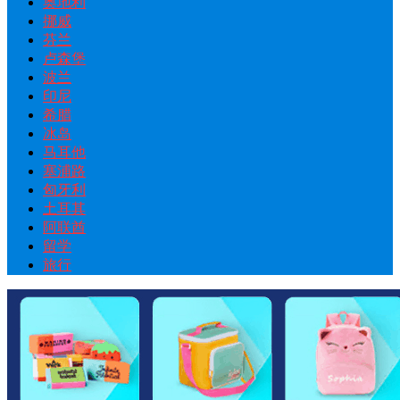
奥地利
挪威
芬兰
卢森堡
波兰
印尼
希腊
冰岛
马耳他
塞浦路
匈牙利
土耳其
阿联酋
留学
旅行