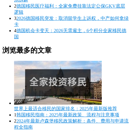
2
德国移民医疗福利：全家免费挂靠法定公保GKV底层
逻辑
3
2026德国移民突发：取消留学生上诉权，中产如何拿绿
卡
4
德国机会卡变天：2026无需雇主，6个积分全家移民德
国
浏览最多的文章
世界上最适合移民的国家排名：2025年最新版推荐
1
韩国移民指南：2025年最新政策、流程与注意事项
2
2024年最新卢森堡移民政策解析：条件、费用与申请流
程全指南