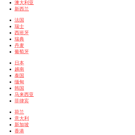
澳大利亚
新西兰
法国
瑞士
西班牙
瑞典
丹麦
葡萄牙
日本
越南
泰国
缅甸
韩国
马来西亚
菲律宾
荷兰
意大利
新加坡
香港