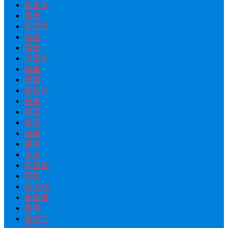
加拿大
澳洲
新西兰
法国
瑞士
西班牙
瑞典
丹麦
葡萄牙
日本
韩国
泰国
缅甸
越南
大马
菲律宾
荷兰
意大利
新加坡
香港
爱尔兰