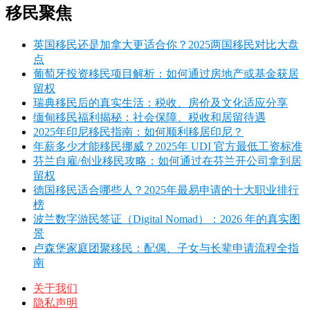
移民聚焦
英国移民还是加拿大更适合你？2025两国移民对比大盘
点
葡萄牙投资移民项目解析：如何通过房地产或基金获居
留权
瑞典移民后的真实生活：税收、房价及文化适应分享
缅甸移民福利揭秘：社会保障、税收和居留待遇
2025年印尼移民指南：如何顺利移居印尼？
年薪多少才能移民挪威？2025年 UDI 官方最低工资标准
芬兰自雇/创业移民攻略：如何通过在芬兰开公司拿到居
留权
德国移民适合哪些人？2025年最易申请的十大职业排行
榜
波兰数字游民签证（Digital Nomad）：2026 年的真实图
景
卢森堡家庭团聚移民：配偶、子女与长辈申请流程全指
南
关于我们
隐私声明