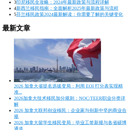
3
印尼移民全攻略：2024年最新政策与流程详解
4
新西兰移民指南：全面解析2025年最新政策与流程
5
芬兰移民政策2024最新解读：你需要了解的关键变化
最新文章
2026 加拿大省提名选拔变局：利用 EOI 打分表实现精
准...
2026加拿大技术移民加分规则：NOC/TEER职业分类详
解
2026 加拿大联邦创业移民：企业家与创新中坚的商业合
规
2026 加拿大留学生移民变局：毕业工签新规与各省硕博
通道