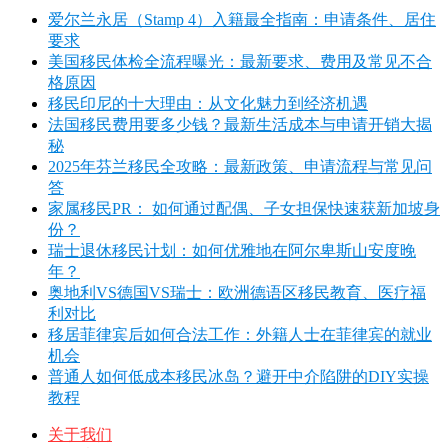
爱尔兰永居（Stamp 4）入籍最全指南：申请条件、居住
要求
美国移民体检全流程曝光：最新要求、费用及常见不合
格原因
移民印尼的十大理由：从文化魅力到经济机遇
法国移民费用要多少钱？最新生活成本与申请开销大揭
秘
2025年芬兰移民全攻略：最新政策、申请流程与常见问
答
家属移民PR： 如何通过配偶、子女担保快速获新加坡身
份？
瑞士退休移民计划：如何优雅地在阿尔卑斯山安度晚
年？
奥地利VS德国VS瑞士：欧洲德语区移民教育、医疗福
利对比
移居菲律宾后如何合法工作：外籍人士在菲律宾的就业
机会
普通人如何低成本移民冰岛？避开中介陷阱的DIY实操
教程
关于我们