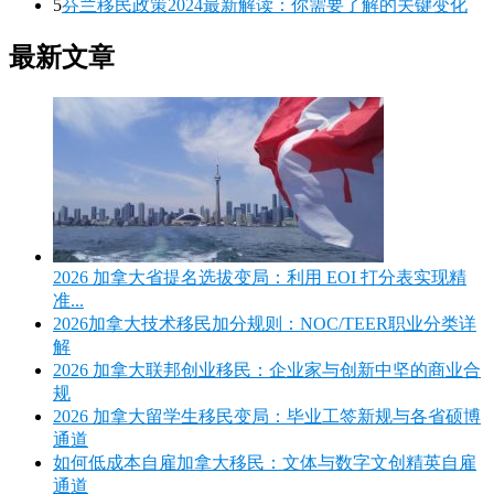
5
芬兰移民政策2024最新解读：你需要了解的关键变化
最新文章
2026 加拿大省提名选拔变局：利用 EOI 打分表实现精
准...
2026加拿大技术移民加分规则：NOC/TEER职业分类详
解
2026 加拿大联邦创业移民：企业家与创新中坚的商业合
规
2026 加拿大留学生移民变局：毕业工签新规与各省硕博
通道
如何低成本自雇加拿大移民：文体与数字文创精英自雇
通道