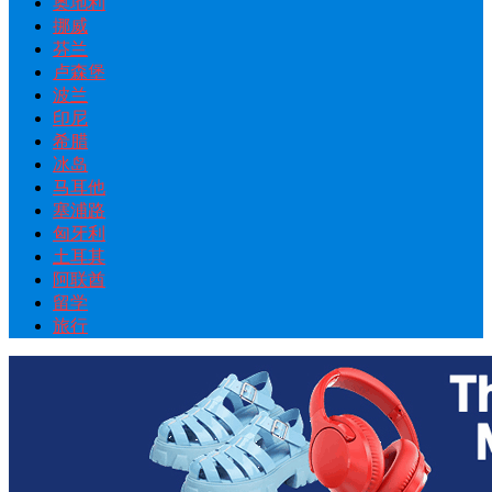
奥地利
挪威
芬兰
卢森堡
波兰
印尼
希腊
冰岛
马耳他
塞浦路
匈牙利
土耳其
阿联酋
留学
旅行