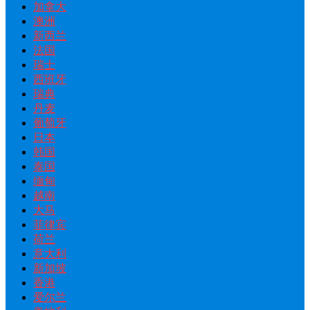
加拿大
澳洲
新西兰
法国
瑞士
西班牙
瑞典
丹麦
葡萄牙
日本
韩国
泰国
缅甸
越南
大马
菲律宾
荷兰
意大利
新加坡
香港
爱尔兰