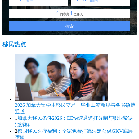
移民热点
2026 加拿大留学生移民变局：毕业工签新规与各省硕博
通道
1
加拿大移民条件2026：EE快速通道打分制与职业紧缺
池拆解
2
德国移民医疗福利：全家免费挂靠法定公保GKV底层
逻辑