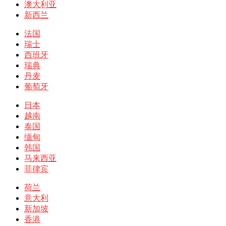
澳大利亚
新西兰
法国
瑞士
西班牙
瑞典
丹麦
葡萄牙
日本
越南
泰国
缅甸
韩国
马来西亚
菲律宾
荷兰
意大利
新加坡
香港