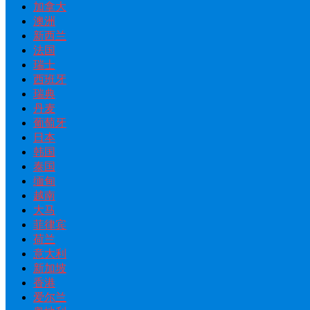
加拿大
澳洲
新西兰
法国
瑞士
西班牙
瑞典
丹麦
葡萄牙
日本
韩国
泰国
缅甸
越南
大马
菲律宾
荷兰
意大利
新加坡
香港
爱尔兰