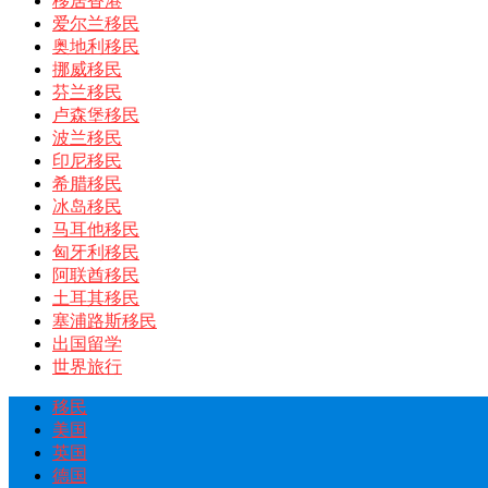
移居香港
爱尔兰移民
奥地利移民
挪威移民
芬兰移民
卢森堡移民
波兰移民
印尼移民
希腊移民
冰岛移民
马耳他移民
匈牙利移民
阿联酋移民
土耳其移民
塞浦路斯移民
出国留学
世界旅行
移民
美国
英国
德国