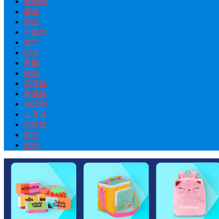
奥地利
挪威
芬兰
卢森堡
波兰
印尼
希腊
冰岛
马耳他
塞浦路
匈牙利
土耳其
阿联酋
留学
旅行