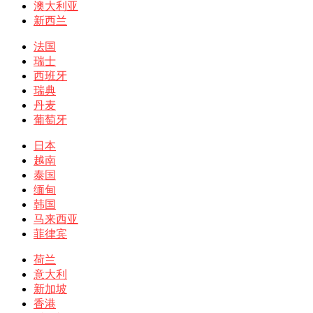
澳大利亚
新西兰
法国
瑞士
西班牙
瑞典
丹麦
葡萄牙
日本
越南
泰国
缅甸
韩国
马来西亚
菲律宾
荷兰
意大利
新加坡
香港