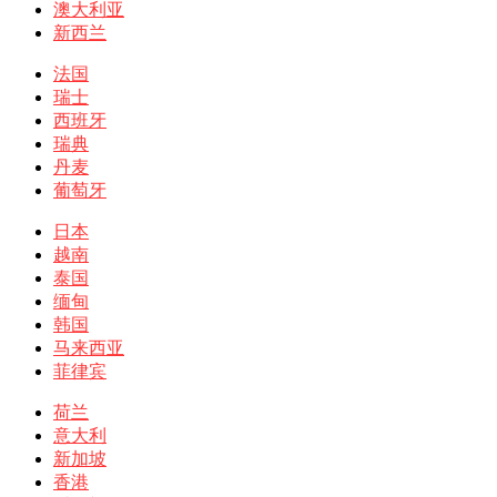
澳大利亚
新西兰
法国
瑞士
西班牙
瑞典
丹麦
葡萄牙
日本
越南
泰国
缅甸
韩国
马来西亚
菲律宾
荷兰
意大利
新加坡
香港