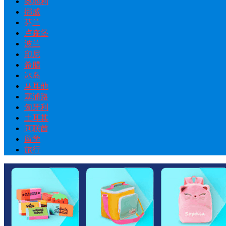
奥地利
挪威
芬兰
卢森堡
波兰
印尼
希腊
冰岛
马耳他
塞浦路
匈牙利
土耳其
阿联酋
留学
旅行