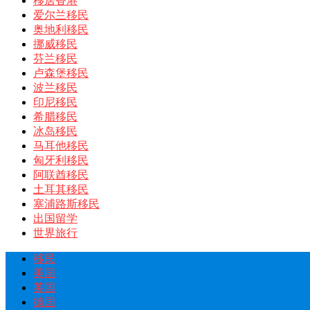
移居香港
爱尔兰移民
奥地利移民
挪威移民
芬兰移民
卢森堡移民
波兰移民
印尼移民
希腊移民
冰岛移民
马耳他移民
匈牙利移民
阿联酋移民
土耳其移民
塞浦路斯移民
出国留学
世界旅行
移民
美国
英国
德国