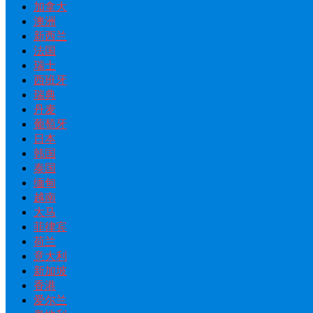
加拿大
澳洲
新西兰
法国
瑞士
西班牙
瑞典
丹麦
葡萄牙
日本
韩国
泰国
缅甸
越南
大马
菲律宾
荷兰
意大利
新加坡
香港
爱尔兰