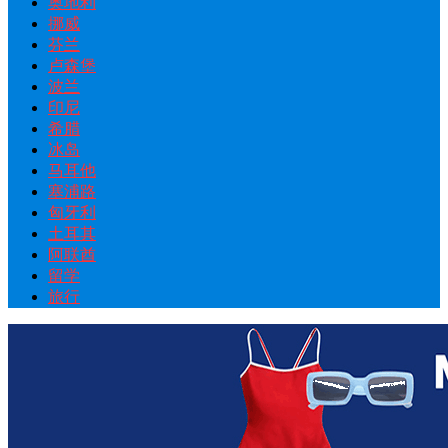
奥地利
挪威
芬兰
卢森堡
波兰
印尼
希腊
冰岛
马耳他
塞浦路
匈牙利
土耳其
阿联酋
留学
旅行