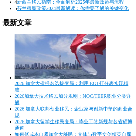
4
新西兰移民指南：全面解析2025年最新政策与流程
5
芬兰移民政策2024最新解读：你需要了解的关键变化
最新文章
2026 加拿大省提名选拔变局：利用 EOI 打分表实现精
准...
2026加拿大技术移民加分规则：NOC/TEER职业分类详
解
2026 加拿大联邦创业移民：企业家与创新中坚的商业合
规
2026 加拿大留学生移民变局：毕业工签新规与各省硕博
通道
如何低成本自雇加拿大移民：文体与数字文创精英自雇