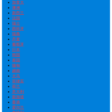
加拿大
澳洲
新西兰
法国
瑞士
西班牙
瑞典
丹麦
葡萄牙
日本
韩国
泰国
缅甸
越南
大马
菲律宾
荷兰
意大利
新加坡
香港
爱尔兰