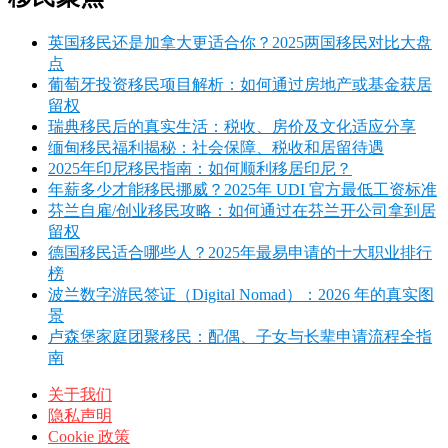
英国移民还是加拿大更适合你？2025两国移民对比大盘
点
葡萄牙投资移民项目解析：如何通过房地产或基金获居
留权
瑞典移民后的真实生活：税收、房价及文化适应分享
缅甸移民福利揭秘：社会保障、税收和居留待遇
2025年印尼移民指南：如何顺利移居印尼？
年薪多少才能移民挪威？2025年 UDI 官方最低工资标准
芬兰自雇/创业移民攻略：如何通过在芬兰开公司拿到居
留权
德国移民适合哪些人？2025年最易申请的十大职业排行
榜
波兰数字游民签证（Digital Nomad）：2026 年的真实图
景
卢森堡家庭团聚移民：配偶、子女与长辈申请流程全指
南
关于我们
隐私声明
Cookie 政策