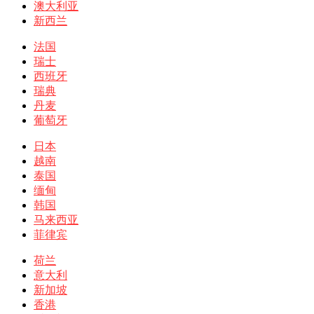
澳大利亚
新西兰
法国
瑞士
西班牙
瑞典
丹麦
葡萄牙
日本
越南
泰国
缅甸
韩国
马来西亚
菲律宾
荷兰
意大利
新加坡
香港