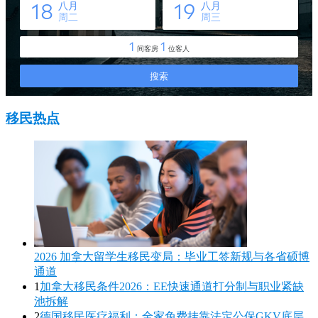
移民热点
2026 加拿大留学生移民变局：毕业工签新规与各省硕博
通道
1
加拿大移民条件2026：EE快速通道打分制与职业紧缺
池拆解
2
德国移民医疗福利：全家免费挂靠法定公保GKV底层