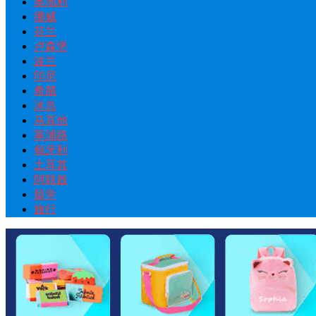
奥地利
挪威
芬兰
卢森堡
波兰
印尼
希腊
冰岛
马耳他
塞浦路
匈牙利
土耳其
阿联酋
留学
旅行