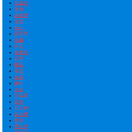
加拿大
澳洲
新西兰
法国
瑞士
西班牙
瑞典
丹麦
葡萄牙
日本
韩国
泰国
缅甸
越南
大马
菲律宾
荷兰
意大利
新加坡
香港
爱尔兰