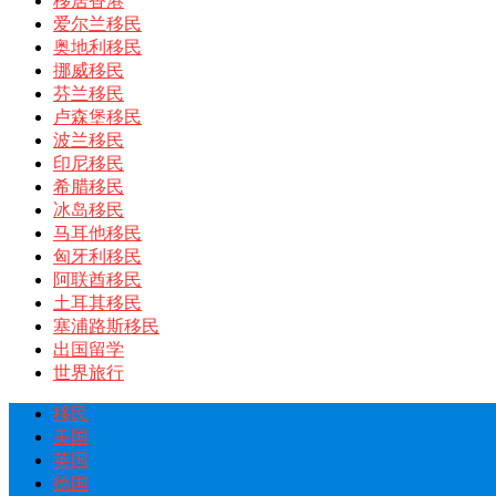
移居香港
爱尔兰移民
奥地利移民
挪威移民
芬兰移民
卢森堡移民
波兰移民
印尼移民
希腊移民
冰岛移民
马耳他移民
匈牙利移民
阿联酋移民
土耳其移民
塞浦路斯移民
出国留学
世界旅行
移民
美国
英国
德国