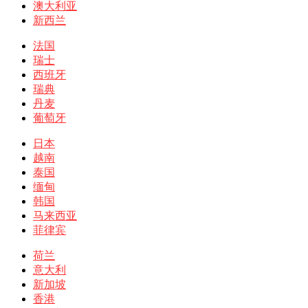
澳大利亚
新西兰
法国
瑞士
西班牙
瑞典
丹麦
葡萄牙
日本
越南
泰国
缅甸
韩国
马来西亚
菲律宾
荷兰
意大利
新加坡
香港