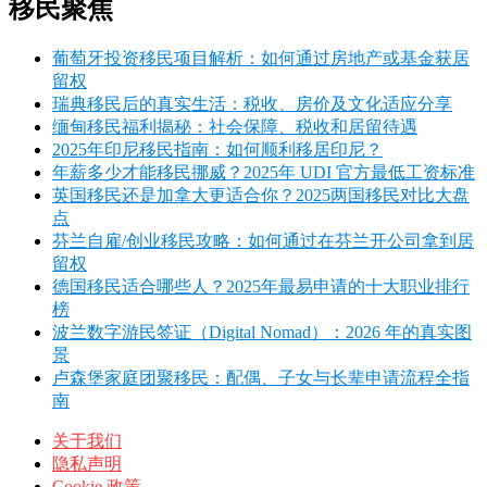
移民聚焦
葡萄牙投资移民项目解析：如何通过房地产或基金获居
留权
瑞典移民后的真实生活：税收、房价及文化适应分享
缅甸移民福利揭秘：社会保障、税收和居留待遇
2025年印尼移民指南：如何顺利移居印尼？
年薪多少才能移民挪威？2025年 UDI 官方最低工资标准
英国移民还是加拿大更适合你？2025两国移民对比大盘
点
芬兰自雇/创业移民攻略：如何通过在芬兰开公司拿到居
留权
德国移民适合哪些人？2025年最易申请的十大职业排行
榜
波兰数字游民签证（Digital Nomad）：2026 年的真实图
景
卢森堡家庭团聚移民：配偶、子女与长辈申请流程全指
南
关于我们
隐私声明
Cookie 政策