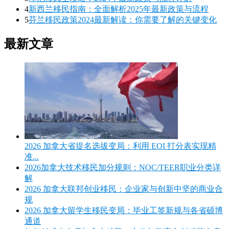
4
新西兰移民指南：全面解析2025年最新政策与流程
5
芬兰移民政策2024最新解读：你需要了解的关键变化
最新文章
2026 加拿大省提名选拔变局：利用 EOI 打分表实现精
准...
2026加拿大技术移民加分规则：NOC/TEER职业分类详
解
2026 加拿大联邦创业移民：企业家与创新中坚的商业合
规
2026 加拿大留学生移民变局：毕业工签新规与各省硕博
通道