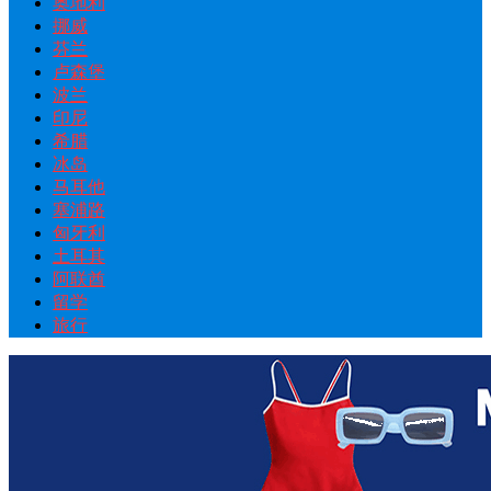
奥地利
挪威
芬兰
卢森堡
波兰
印尼
希腊
冰岛
马耳他
塞浦路
匈牙利
土耳其
阿联酋
留学
旅行