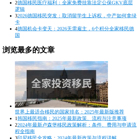
2
德国移民医疗福利：全家免费挂靠法定公保GKV底层
逻辑
3
2026德国移民突发：取消留学生上诉权，中产如何拿绿
卡
4
德国机会卡变天：2026无需雇主，6个积分全家移民德
国
浏览最多的文章
世界上最适合移民的国家排名：2025年最新版推荐
1
韩国移民指南：2025年最新政策、流程与注意事项
2
2024年最新卢森堡移民政策解析：条件、费用与申请流
程全指南
3
印尼移民全攻略：2024年最新政策与流程详解