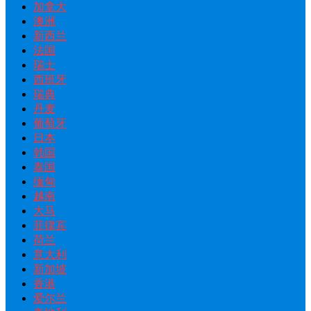
加拿大
澳洲
新西兰
法国
瑞士
西班牙
瑞典
丹麦
葡萄牙
日本
韩国
泰国
缅甸
越南
大马
菲律宾
荷兰
意大利
新加坡
香港
爱尔兰