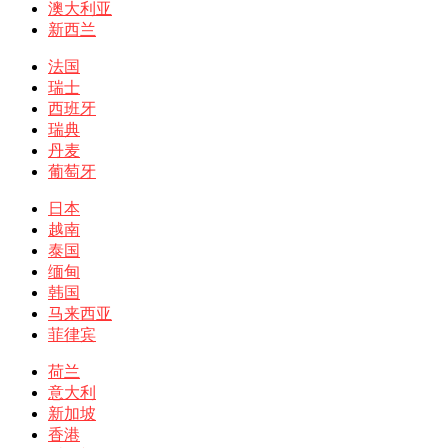
澳大利亚
新西兰
法国
瑞士
西班牙
瑞典
丹麦
葡萄牙
日本
越南
泰国
缅甸
韩国
马来西亚
菲律宾
荷兰
意大利
新加坡
香港