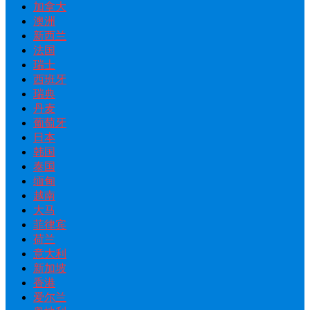
加拿大
澳洲
新西兰
法国
瑞士
西班牙
瑞典
丹麦
葡萄牙
日本
韩国
泰国
缅甸
越南
大马
菲律宾
荷兰
意大利
新加坡
香港
爱尔兰