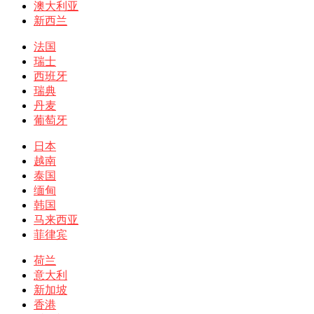
澳大利亚
新西兰
法国
瑞士
西班牙
瑞典
丹麦
葡萄牙
日本
越南
泰国
缅甸
韩国
马来西亚
菲律宾
荷兰
意大利
新加坡
香港