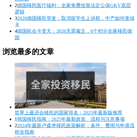
2
德国移民医疗福利：全家免费挂靠法定公保GKV底层
逻辑
3
2026德国移民突发：取消留学生上诉权，中产如何拿绿
卡
4
德国机会卡变天：2026无需雇主，6个积分全家移民德
国
浏览最多的文章
世界上最适合移民的国家排名：2025年最新版推荐
1
韩国移民指南：2025年最新政策、流程与注意事项
2
2024年最新卢森堡移民政策解析：条件、费用与申请流
程全指南