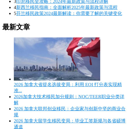
3
印尼移民全攻略：2024年最新政策与流程详解
4
新西兰移民指南：全面解析2025年最新政策与流程
5
芬兰移民政策2024最新解读：你需要了解的关键变化
最新文章
2026 加拿大省提名选拔变局：利用 EOI 打分表实现精
准...
2026加拿大技术移民加分规则：NOC/TEER职业分类详
解
2026 加拿大联邦创业移民：企业家与创新中坚的商业合
规
2026 加拿大留学生移民变局：毕业工签新规与各省硕博
通道