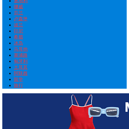
奥地利
挪威
芬兰
卢森堡
波兰
印尼
希腊
冰岛
马耳他
塞浦路
匈牙利
土耳其
阿联酋
留学
旅行