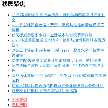
移民聚焦
2026 移居印尼生活成本清单：雅加达与巴厘岛月开支对
比
2025丹麦移民全攻略：费用、流程与最佳申请途径深度
解析
移民挪威需要多少钱？生活成本与移民费用详解
2026 移居美国生活成本清单：德州与加州哪座城市最适
合？
冰岛工作签证申请指南：热门行业、薪资水平与技术移
民路径
爱尔兰配偶/家庭团聚签证申请攻略：流程、材料清单
韩国移民全攻略：2025年最新政策、申请条件与办理流
程
印尼退休签证 2026 新规定：55岁以上低门槛获得养老居
留权
加拿大移民快速通道(EE)最新打分规则与提高分数技巧
丹麦家庭团聚移民申请流程及注意事项
关于我们
隐私声明