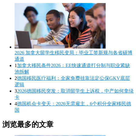
2026 加拿大留学生移民变局：毕业工签新规与各省硕博
通道
1
加拿大移民条件2026：EE快速通道打分制与职业紧缺
池拆解
2
德国移民医疗福利：全家免费挂靠法定公保GKV底层
逻辑
3
2026德国移民突发：取消留学生上诉权，中产如何拿绿
卡
4
德国机会卡变天：2026无需雇主，6个积分全家移民德
国
浏览最多的文章