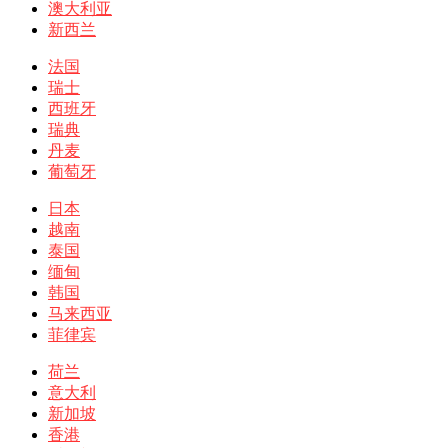
澳大利亚
新西兰
法国
瑞士
西班牙
瑞典
丹麦
葡萄牙
日本
越南
泰国
缅甸
韩国
马来西亚
菲律宾
荷兰
意大利
新加坡
香港