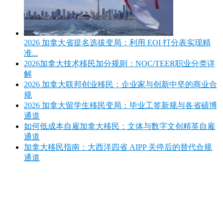
2026 加拿大省提名选拔变局：利用 EOI 打分表实现精
准...
2026加拿大技术移民加分规则：NOC/TEER职业分类详
解
2026 加拿大联邦创业移民：企业家与创新中坚的商业合
规
2026 加拿大留学生移民变局：毕业工签新规与各省硕博
通道
如何低成本自雇加拿大移民：文体与数字文创精英自雇
通道
加拿大移民指南：大西洋四省 AIPP 关停后的替代合规
通道