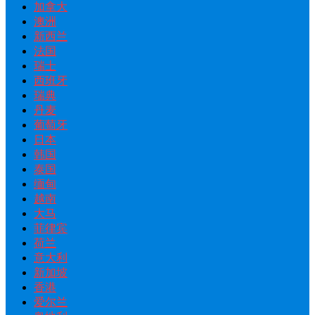
加拿大
澳洲
新西兰
法国
瑞士
西班牙
瑞典
丹麦
葡萄牙
日本
韩国
泰国
缅甸
越南
大马
菲律宾
荷兰
意大利
新加坡
香港
爱尔兰