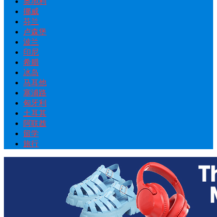
奥地利
挪威
芬兰
卢森堡
波兰
印尼
希腊
冰岛
马耳他
塞浦路
匈牙利
土耳其
阿联酋
留学
旅行