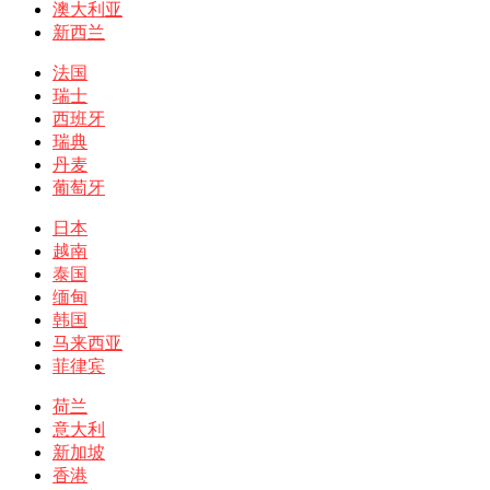
澳大利亚
新西兰
法国
瑞士
西班牙
瑞典
丹麦
葡萄牙
日本
越南
泰国
缅甸
韩国
马来西亚
菲律宾
荷兰
意大利
新加坡
香港