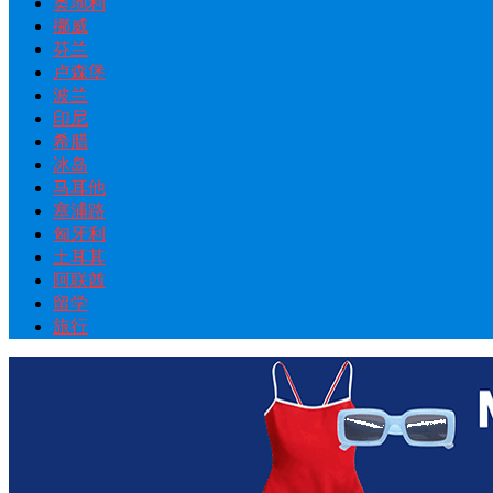
奥地利
挪威
芬兰
卢森堡
波兰
印尼
希腊
冰岛
马耳他
塞浦路
匈牙利
土耳其
阿联酋
留学
旅行