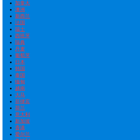
加拿大
澳洲
新西兰
法国
瑞士
西班牙
瑞典
丹麦
葡萄牙
日本
韩国
泰国
缅甸
越南
大马
菲律宾
荷兰
意大利
新加坡
香港
爱尔兰