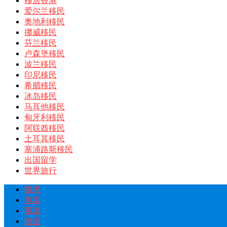
移居香港
爱尔兰移民
奥地利移民
挪威移民
芬兰移民
卢森堡移民
波兰移民
印尼移民
希腊移民
冰岛移民
马耳他移民
匈牙利移民
阿联酋移民
土耳其移民
塞浦路斯移民
出国留学
世界旅行
移民
美国
英国
德国