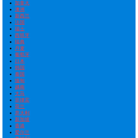
加拿大
澳洲
新西兰
法国
瑞士
西班牙
瑞典
丹麦
葡萄牙
日本
韩国
泰国
缅甸
越南
大马
菲律宾
荷兰
意大利
新加坡
香港
爱尔兰