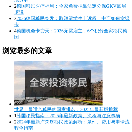
2
德国移民医疗福利：全家免费挂靠法定公保GKV底层
逻辑
3
2026德国移民突发：取消留学生上诉权，中产如何拿绿
卡
4
德国机会卡变天：2026无需雇主，6个积分全家移民德
国
浏览最多的文章
世界上最适合移民的国家排名：2025年最新版推荐
1
韩国移民指南：2025年最新政策、流程与注意事项
2
2024年最新卢森堡移民政策解析：条件、费用与申请流
程全指南