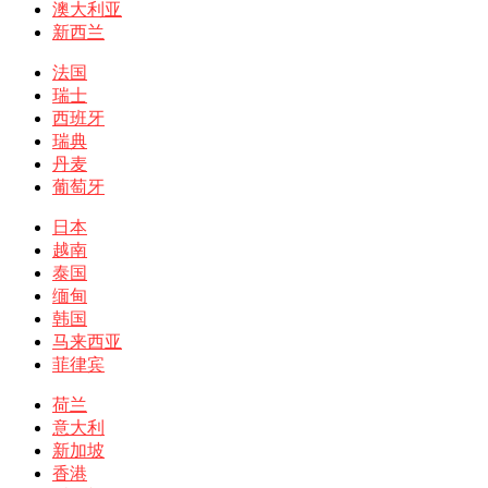
澳大利亚
新西兰
法国
瑞士
西班牙
瑞典
丹麦
葡萄牙
日本
越南
泰国
缅甸
韩国
马来西亚
菲律宾
荷兰
意大利
新加坡
香港