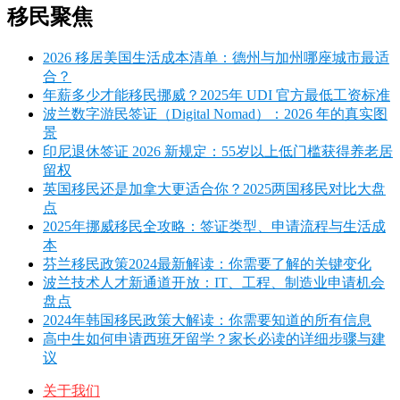
移民聚焦
2026 移居美国生活成本清单：德州与加州哪座城市最适
合？
年薪多少才能移民挪威？2025年 UDI 官方最低工资标准
波兰数字游民签证（Digital Nomad）：2026 年的真实图
景
印尼退休签证 2026 新规定：55岁以上低门槛获得养老居
留权
英国移民还是加拿大更适合你？2025两国移民对比大盘
点
2025年挪威移民全攻略：签证类型、申请流程与生活成
本
芬兰移民政策2024最新解读：你需要了解的关键变化
波兰技术人才新通道开放：IT、工程、制造业申请机会
盘点
2024年韩国移民政策大解读：你需要知道的所有信息
高中生如何申请西班牙留学？家长必读的详细步骤与建
议
关于我们