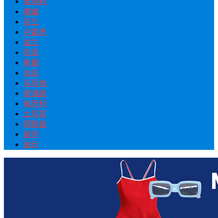
奥地利
挪威
芬兰
卢森堡
波兰
印尼
希腊
冰岛
马耳他
塞浦路
匈牙利
土耳其
阿联酋
留学
旅行