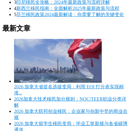
3
印尼移民全攻略：2024年最新政策与流程详解
4
新西兰移民指南：全面解析2025年最新政策与流程
5
芬兰移民政策2024最新解读：你需要了解的关键变化
最新文章
2026 加拿大省提名选拔变局：利用 EOI 打分表实现精
准...
2026加拿大技术移民加分规则：NOC/TEER职业分类详
解
2026 加拿大联邦创业移民：企业家与创新中坚的商业合
规
2026 加拿大留学生移民变局：毕业工签新规与各省硕博
通道