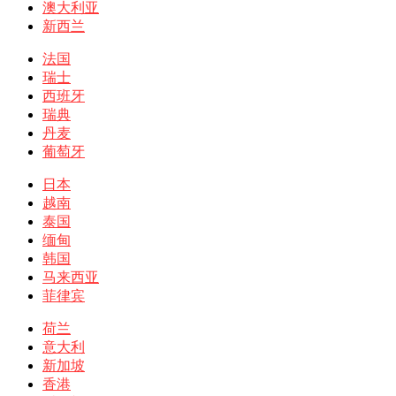
澳大利亚
新西兰
法国
瑞士
西班牙
瑞典
丹麦
葡萄牙
日本
越南
泰国
缅甸
韩国
马来西亚
菲律宾
荷兰
意大利
新加坡
香港