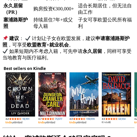
永久居留
适合长期居住，但无法自
购房投资€300,000+
（PR）
由工作
塞浦路斯护
持续居住7年+或父
子女可享欧盟公民所有福
照
母入籍
利
建议
：
计划让子女在欧盟发展，建议
申请塞浦路斯护
照
，可享受
欧盟教育+就业机会
。
如果短期内不考虑入籍，可先申请
永久居留
，同样可享受
当地教育与医疗福利。