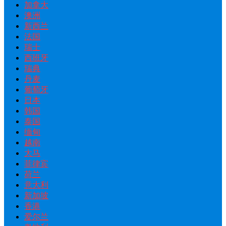
加拿大
澳洲
新西兰
法国
瑞士
西班牙
瑞典
丹麦
葡萄牙
日本
韩国
泰国
缅甸
越南
大马
菲律宾
荷兰
意大利
新加坡
香港
爱尔兰