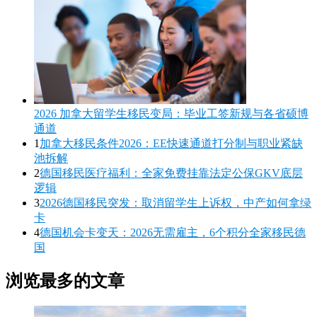
2026 加拿大留学生移民变局：毕业工签新规与各省硕博
通道
1
加拿大移民条件2026：EE快速通道打分制与职业紧缺
池拆解
2
德国移民医疗福利：全家免费挂靠法定公保GKV底层
逻辑
3
2026德国移民突发：取消留学生上诉权，中产如何拿绿
卡
4
德国机会卡变天：2026无需雇主，6个积分全家移民德
国
浏览最多的文章