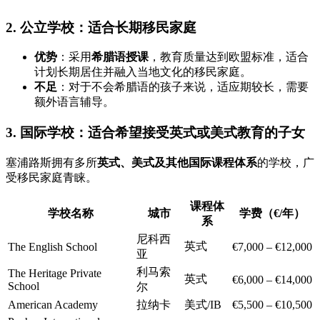
2. 公立学校：适合长期移民家庭
优势
：采用
希腊语授课
，教育质量达到欧盟标准，适合
计划长期居住并融入当地文化的移民家庭。
不足
：对于不会希腊语的孩子来说，适应期较长，需要
额外语言辅导。
3. 国际学校：适合希望接受英式或美式教育的子女
塞浦路斯拥有多所
英式、美式及其他国际课程体系
的学校，广
受移民家庭青睐。
课程体
学校名称
城市
学费（€/年）
系
尼科西
英式
The English School
€7,000 – €12,000
亚
利马索
The Heritage Private
英式
€6,000 – €14,000
School
尔
American Academy
拉纳卡
美式/IB
€5,500 – €10,500