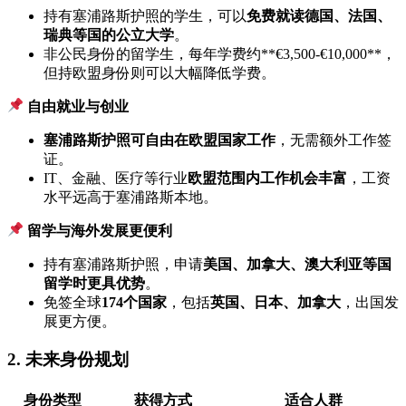
持有塞浦路斯护照的学生，可以
免费就读德国、法国、
瑞典等国的公立大学
。
非公民身份的留学生，每年学费约**€3,500-€10,000**，
但持欧盟身份则可以大幅降低学费。
自由就业与创业
塞浦路斯护照可自由在欧盟国家工作
，无需额外工作签
证。
IT、金融、医疗等行业
欧盟范围内工作机会丰富
，工资
水平远高于塞浦路斯本地。
留学与海外发展更便利
持有塞浦路斯护照，申请
美国、加拿大、澳大利亚等国
留学时更具优势
。
免签全球
174个国家
，包括
英国、日本、加拿大
，出国发
展更方便。
2. 未来身份规划
身份类型
获得方式
适合人群