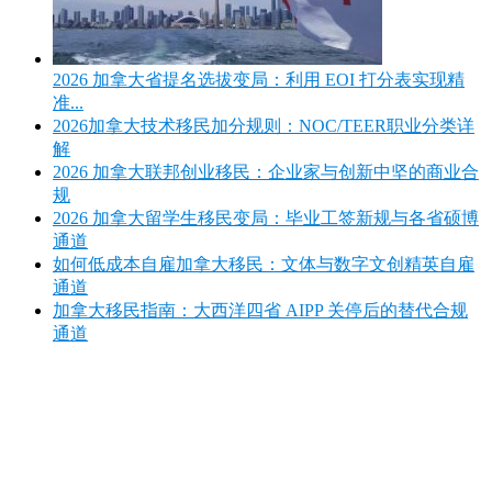
2026 加拿大省提名选拔变局：利用 EOI 打分表实现精
准...
2026加拿大技术移民加分规则：NOC/TEER职业分类详
解
2026 加拿大联邦创业移民：企业家与创新中坚的商业合
规
2026 加拿大留学生移民变局：毕业工签新规与各省硕博
通道
如何低成本自雇加拿大移民：文体与数字文创精英自雇
通道
加拿大移民指南：大西洋四省 AIPP 关停后的替代合规
通道