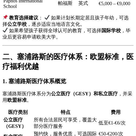
Paphos International
帕福斯
英式
€5,000 – €9,000
School
教育选择建议
：
如果计划长期定居且孩子年幼，可选
择
公立学校
，逐步适应当地语言文化。
如果希望孩子获得全球认可的教育，可选择
国际学校
，毕
业后更容易申请欧美大学。
二、塞浦路斯的医疗体系：欧盟标准，医
疗福利优越
1. 塞浦路斯医疗体系概览
塞浦路斯医疗体系分为
公立医疗（GESY）和私立医疗
，并采
用
欧盟标准
。
医疗类别
特点
费用
公立医疗
所有合法居民可享受，覆盖大
低至€1-€6/次
（GESY）
部分医疗服务
预约快，服务优质，可选国际
€50-€200/次