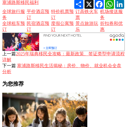
Share
X
Facebook
Whats
L
塞浦路斯移民福利
全球旅行服
平价酒店预
特价机票预
订高铁火车
机场接送服
务
订
订
票
务
全球租车预
民宿酒店预
度假公寓预
景点旅游玩
折扣券和优
订
订
订
乐
惠
上一篇
2025年瑞典移民全攻略：最新政策、签证类型申请流程
详解
下一篇
塞浦路斯移民生活揭秘：房价、物价、就业机会全盘
分析
为您推荐