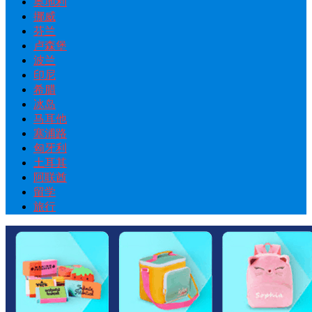
奥地利
挪威
芬兰
卢森堡
波兰
印尼
希腊
冰岛
马耳他
塞浦路
匈牙利
土耳其
阿联酋
留学
旅行