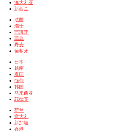
澳大利亚
新西兰
法国
瑞士
西班牙
瑞典
丹麦
葡萄牙
日本
越南
泰国
缅甸
韩国
马来西亚
菲律宾
荷兰
意大利
新加坡
香港