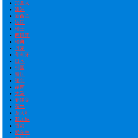
加拿大
澳洲
新西兰
法国
瑞士
西班牙
瑞典
丹麦
葡萄牙
日本
韩国
泰国
缅甸
越南
大马
菲律宾
荷兰
意大利
新加坡
香港
爱尔兰