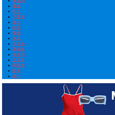
奥地利
挪威
芬兰
卢森堡
波兰
印尼
希腊
冰岛
马耳他
塞浦路
匈牙利
土耳其
阿联酋
留学
旅行