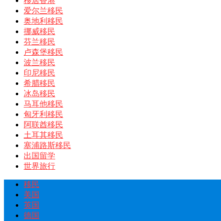
移居香港
爱尔兰移民
奥地利移民
挪威移民
芬兰移民
卢森堡移民
波兰移民
印尼移民
希腊移民
冰岛移民
马耳他移民
匈牙利移民
阿联酋移民
土耳其移民
塞浦路斯移民
出国留学
世界旅行
移民
美国
英国
德国