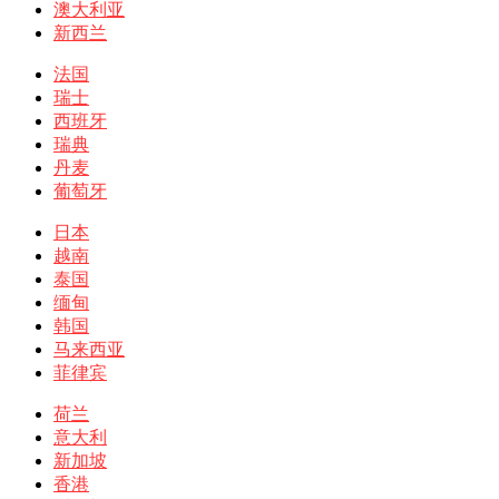
澳大利亚
新西兰
法国
瑞士
西班牙
瑞典
丹麦
葡萄牙
日本
越南
泰国
缅甸
韩国
马来西亚
菲律宾
荷兰
意大利
新加坡
香港