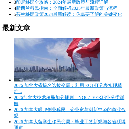
3
印尼移民全攻略：2024年最新政策与流程详解
4
新西兰移民指南：全面解析2025年最新政策与流程
5
芬兰移民政策2024最新解读：你需要了解的关键变化
最新文章
2026 加拿大省提名选拔变局：利用 EOI 打分表实现精
准...
2026加拿大技术移民加分规则：NOC/TEER职业分类详
解
2026 加拿大联邦创业移民：企业家与创新中坚的商业合
规
2026 加拿大留学生移民变局：毕业工签新规与各省硕博
通道