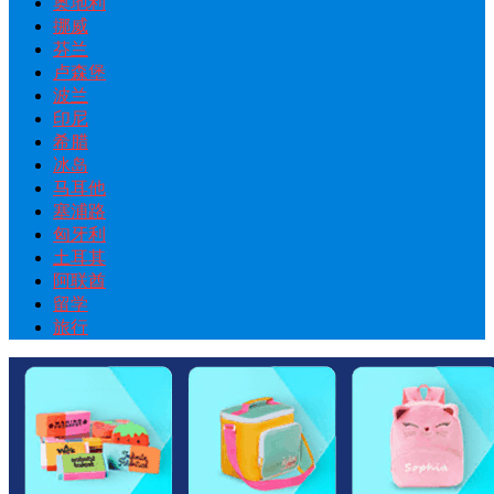
奥地利
挪威
芬兰
卢森堡
波兰
印尼
希腊
冰岛
马耳他
塞浦路
匈牙利
土耳其
阿联酋
留学
旅行