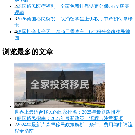
2
德国移民医疗福利：全家免费挂靠法定公保GKV底层
逻辑
3
2026德国移民突发：取消留学生上诉权，中产如何拿绿
卡
4
德国机会卡变天：2026无需雇主，6个积分全家移民德
国
浏览最多的文章
世界上最适合移民的国家排名：2025年最新版推荐
1
韩国移民指南：2025年最新政策、流程与注意事项
2
2024年最新卢森堡移民政策解析：条件、费用与申请流
程全指南