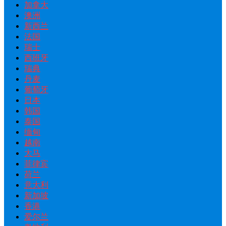
加拿大
澳洲
新西兰
法国
瑞士
西班牙
瑞典
丹麦
葡萄牙
日本
韩国
泰国
缅甸
越南
大马
菲律宾
荷兰
意大利
新加坡
香港
爱尔兰