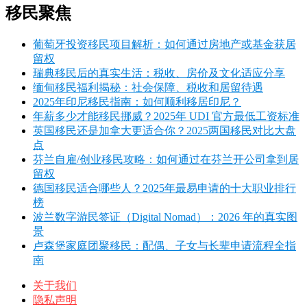
移民聚焦
葡萄牙投资移民项目解析：如何通过房地产或基金获居
留权
瑞典移民后的真实生活：税收、房价及文化适应分享
缅甸移民福利揭秘：社会保障、税收和居留待遇
2025年印尼移民指南：如何顺利移居印尼？
年薪多少才能移民挪威？2025年 UDI 官方最低工资标准
英国移民还是加拿大更适合你？2025两国移民对比大盘
点
芬兰自雇/创业移民攻略：如何通过在芬兰开公司拿到居
留权
德国移民适合哪些人？2025年最易申请的十大职业排行
榜
波兰数字游民签证（Digital Nomad）：2026 年的真实图
景
卢森堡家庭团聚移民：配偶、子女与长辈申请流程全指
南
关于我们
隐私声明